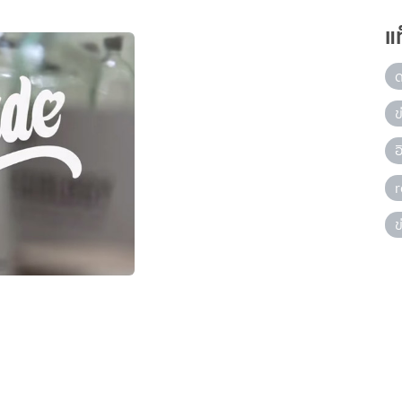
แ
ข
ข