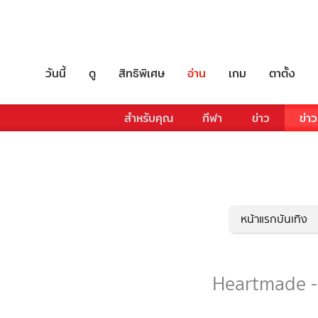
วันนี้
ดู
สิทธิพิเศษ
อ่าน
เกม
ตาตั้ง
สำหรับคุณ
กีฬา
ข่าว
ข่าว
หน้าแรกบันเทิง
Heartmade - 