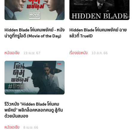
Hidden Blade โค่นคมพยัคฆ์ - หนัง
Hidden Blade โค่นคมพยัคฆ์ ฉาย
น่าดูที่ทรูไอดี (Movie of the Day)
แล้วที่ TrueID
หนังเอเชีย
เรื่องย่อหนัง
19 เม.ย. 67
10 ส.ค. 66
รีวิวหนัง "Hidden Blade โค่นคม
พยัคฆ์" พลิกล็อคหลอกคนดู สู้กัน
ด้วยมันสมอง
หนังเอเชีย
8 เม.ย. 66