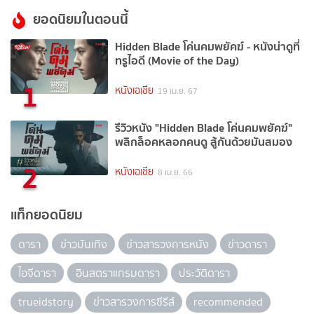
ยอดนิยมในตอนนี้
Hidden Blade โค่นคมพยัคฆ์ - หนังน่าดูที่
ทรูไอดี (Movie of the Day)
1
หนังเอเชีย
19 เม.ย. 67
รีวิวหนัง "Hidden Blade โค่นคมพยัคฆ์"
พลิกล็อคหลอกคนดู สู้กันด้วยมันสมอง
2
หนังเอเชีย
8 เม.ย. 66
แท็กยอดนิยม
ดารา
ข่าวบันเทิง
ข่าวสารวงการหนัง
ข่าวดารา
ไอจีดารา
อินสตราแกรมดารา
ประวัติดารา
trueidstory
ข่าวสารวงการซีรีส์
recommended