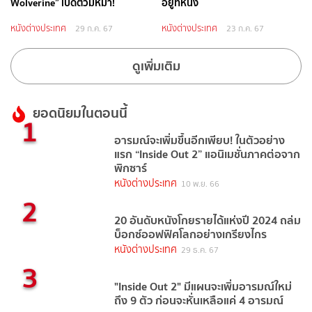
Wolverine” เปิดตัวมหึมา!
อยู่ที่หนึ่ง
หนังต่างประเทศ
หนังต่างประเทศ
29 ก.ค. 67
23 ก.ค. 67
ดูเพิ่มเติม
ยอดนิยมในตอนนี้
1
อารมณ์จะเพิ่มขึ้นอีกเพียบ! ในตัวอย่าง
แรก “Inside Out 2” แอนิเมชั่นภาคต่อจาก
พิกซาร์
หนังต่างประเทศ
10 พ.ย. 66
2
20 อันดับหนังโกยรายได้แห่งปี 2024 ถล่ม
บ็อกซ์ออฟฟิศโลกอย่างเกรียงไกร
หนังต่างประเทศ
29 ธ.ค. 67
3
"Inside Out 2" มีแผนจะเพิ่มอารมณ์ใหม่
ถึง 9 ตัว ก่อนจะหั่นเหลือแค่ 4 อารมณ์