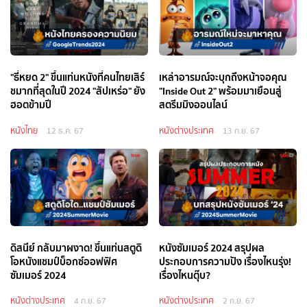
"ธี่หยด 2" ขึ้นแท่นหนังที่คนไทยเสิร์
เหล่าอารมณ์จะบุกถึงหน้าจอคุณ
ชมากที่สุดในปี 2024 "สัปเหร่อ" ยัง
"Inside Out 2" พร้อมมาเยือนสู่
ฮอตข้ามปี
สตรีมมิงออนไลน์
หนังไทย
หนังต่างประเทศ
12 ธ.ค. 67
13 ก.ย. 67
ดิสนีย์ กลับมาผงาด! ขึ้นแท่นสตูดิ
หนังซัมเมอร์ 2024 สรุปผล
โอหนังแชมป์บ็อกซ์ออฟฟิศ
ประกอบการความปัง เรื่องไหนรุ่ง!
ซัมเมอร์ 2024
เรื่องไหนตุ๊บ?
หนังต่างประเทศ
หนังต่างประเทศ
4 ก.ย. 67
2 ก.ย. 67