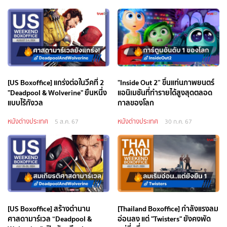
[US Boxoffice] แกร่งต่อในวีคที่ 2
"Inside Out 2” ขึ้นแท่นภาพยนตร์
"Deadpool & Wolverine" ยืนหนึ่ง
แอนิเมชันที่ทำรายได้สูงสุดตลอด
แบบไร้กังวล
กาลของโลก
หนังต่างประเทศ
หนังต่างประเทศ
5 ส.ค. 67
30 ก.ค. 67
[US Boxoffice] สร้างตำนาน
[Thailand Boxoffice] กำลังแรงลม
ศาสดามาร์เวล “Deadpool &
อ่อนลง แต่ "Twisters" ยังคงพัด