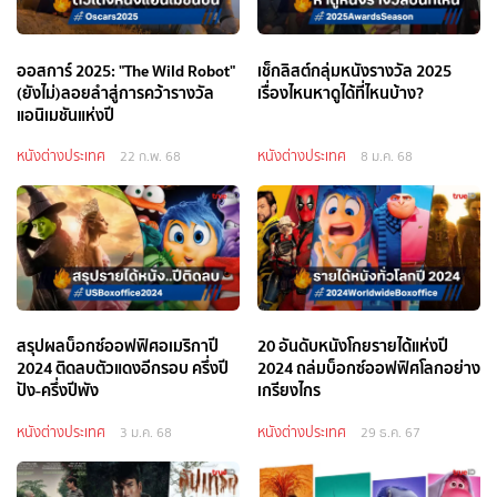
ออสการ์ 2025: "The Wild Robot"
เช็กลิสต์กลุ่มหนังรางวัล 2025
(ยังไม่)ลอยลำสู่การคว้ารางวัล
เรื่องไหนหาดูได้ที่ไหนบ้าง?
แอนิเมชันแห่งปี
หนังต่างประเทศ
หนังต่างประเทศ
22 ก.พ. 68
8 ม.ค. 68
สรุปผลบ็อกซ์ออฟฟิศอเมริกาปี
20 อันดับหนังโกยรายได้แห่งปี
2024 ติดลบตัวแดงอีกรอบ ครึ่งปี
2024 ถล่มบ็อกซ์ออฟฟิศโลกอย่าง
ปัง-ครึ่งปีพัง
เกรียงไกร
หนังต่างประเทศ
หนังต่างประเทศ
3 ม.ค. 68
29 ธ.ค. 67