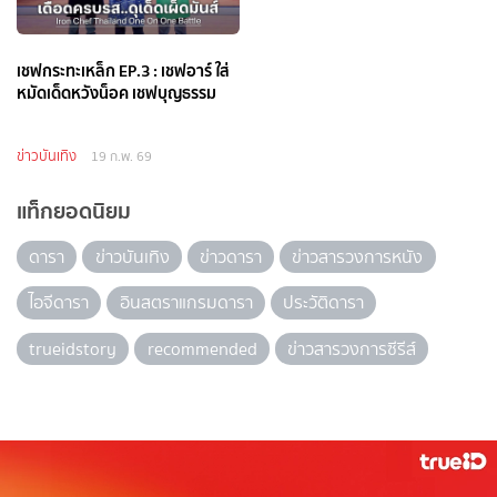
เชฟกระทะเหล็ก EP.3 : เชฟอาร์ ใส่
หมัดเด็ดหวังน็อค เชฟบุญธรรม
ข่าวบันเทิง
19 ก.พ. 69
แท็กยอดนิยม
ดารา
ข่าวบันเทิง
ข่าวดารา
ข่าวสารวงการหนัง
ไอจีดารา
อินสตราแกรมดารา
ประวัติดารา
trueidstory
recommended
ข่าวสารวงการซีรีส์