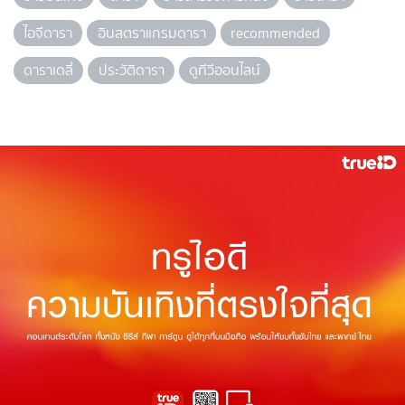
ไอจีดารา
อินสตราแกรมดารา
recommended
ดาราเดลี่
ประวัติดารา
ดูทีวีออนไลน์