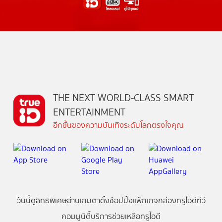
THE NEXT WORLD-CLASS SMART
ENTERTAINMENT
อีกขั้นของความบันเทิงระดับโลกตรงใจคุณ
วันนี้
ดู
สิทธิพิเศษ
อ่าน
เกม
ตาตั้ง
ช้อปปิ้ง
แพ็กเกจ
กล่องทรูไอดีทีวี
คอมมูนิตี้
บริการช่วยเหลือทรูไอดี