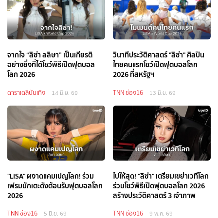
จากใจ “ลิซ่า ลลิษา” เป็นเกียรติ
วินาทีประวัติศาสตร์ "ลิซ่า" ศิลปิน
อย่างยิ่งที่ได้โชว์พิธีเปิดฟุตบอล
ไทยคนแรกโชว์เปิดฟุตบอลโลก
โลก 2026
2026 ที่สหรัฐฯ
ดาราเดลี่บันเทิง
TNN ช่อง16
14 มิ.ย. 69
13 มิ.ย. 69
"LISA" ผงาดแคมเปญโลก! ร่วม
ไปให้สุด! "ลิซ่า" เตรียมเขย่าเวทีโลก
เฟรมนักเตะดังต้อนรับฟุตบอลโลก
ร่วมโชว์พิธีเปิดฟุตบอลโลก 2026
2026
สร้างประวัติศาสตร์ 3 เจ้าภาพ
TNN ช่อง16
TNN ช่อง16
5 มิ.ย. 69
9 พ.ค. 69