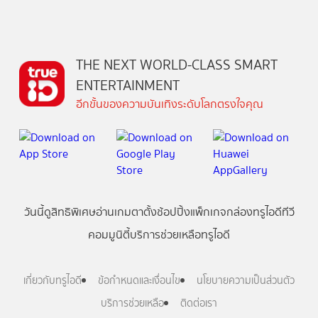
THE NEXT WORLD-CLASS SMART
ENTERTAINMENT
อีกขั้นของความบันเทิงระดับโลกตรงใจคุณ
วันนี้
ดู
สิทธิพิเศษ
อ่าน
เกม
ตาตั้ง
ช้อปปิ้ง
แพ็กเกจ
กล่องทรูไอดีทีวี
คอมมูนิตี้
บริการช่วยเหลือทรูไอดี
เกี่ยวกับทรูไอดี
ข้อกำหนดและเงื่อนไข
นโยบายความเป็นส่วนตัว
บริการช่วยเหลือ
ติดต่อเรา