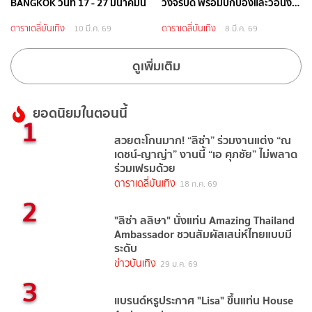
BANGKOK วันที่ 17 - 27 มีนาคมนี้
วงจรปิด พร้อมปกป้องและวอนงด
แชร์ต่อ
ดาราเดลี่บันเทิง
ดาราเดลี่บันเทิง
10 มี.ค. 69
8 มี.ค. 69
ดูเพิ่มเติม
ยอดนิยมในตอนนี้
1
สวยตะโกนมาก! “ลิซ่า” ร่วมงานแต่ง “ณ
เดชน์-ญาญ่า” งานนี้ “เอ ศุภชัย” ไม่พลาด
ร่วมเฟรมด้วย
ดาราเดลี่บันเทิง
18 ก.ค. 69
2
"ลิซ่า ลลิษา" นั่งแท่น Amazing Thailand
Ambassador ชวนสัมผัสเสน่ห์ไทยแบบมี
ระดับ
ข่าวบันเทิง
29 ม.ค. 69
3
แบรนด์หรูประกาศ​ "Lisa" ขึ้นแท่น House