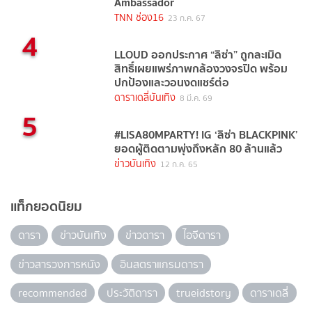
Ambassador
TNN ช่อง16
23 ก.ค. 67
4
LLOUD ออกประกาศ “ลิซ่า” ถูกละเมิด
สิทธิ์เผยแพร่ภาพกล้องวงจรปิด พร้อม
ปกป้องและวอนงดแชร์ต่อ
ดาราเดลี่บันเทิง
8 มี.ค. 69
5
#LISA80MPARTY! IG ‘ลิซ่า BLACKPINK’
ยอดผู้ติดตามพุ่งถึงหลัก 80 ล้านแล้ว
ข่าวบันเทิง
12 ก.ค. 65
แท็กยอดนิยม
ดารา
ข่าวบันเทิง
ข่าวดารา
ไอจีดารา
ข่าวสารวงการหนัง
อินสตราแกรมดารา
recommended
ประวัติดารา
trueidstory
ดาราเดลี่