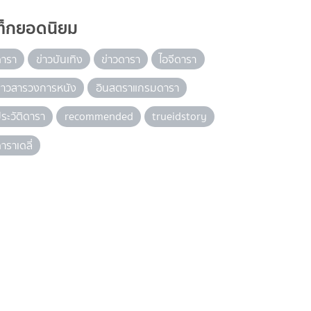
ท็กยอดนิยม
ดารา
ข่าวบันเทิง
ข่าวดารา
ไอจีดารา
่าวสารวงการหนัง
อินสตราแกรมดารา
ระวัติดารา
recommended
trueidstory
าราเดลี่