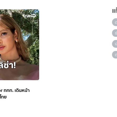
แ
ข
ป
ด
r ททท. เดินหน้า
วไทย