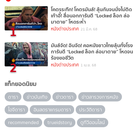
โคตรระทึก! โคตรมันส์! ลุ้นกันจนนั่งไม่ติด
เก้าอี้! สื่อนอกการันตี “Locked ล็อก ล่อ
มาตาย” โหดระห่ำ
1
หนังต่างประเทศ
21 มี.ค. 68
มันส์จัด! อินจัด! คอหนังชาวไทยลุ้นทั้งโรง
การันตี “Locked ล็อก ล่อมาตาย” โหดจน
ร้องขอชีวิต
2
หนังต่างประเทศ
1 เม.ย. 68
แท็กยอดนิยม
ดารา
ข่าวบันเทิง
ข่าวดารา
ข่าวสารวงการหนัง
ไอจีดารา
อินสตราแกรมดารา
ประวัติดารา
recommended
trueidstory
ดูทีวีออนไลน์