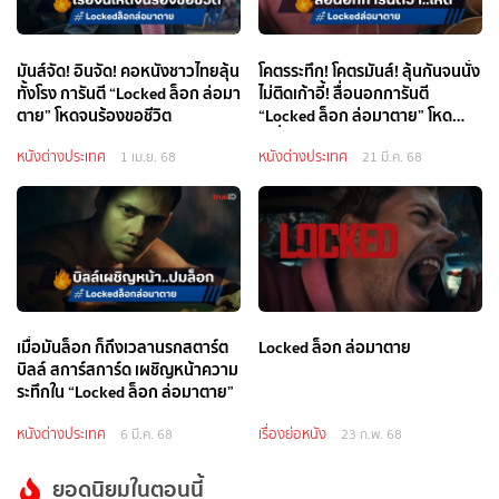
มันส์จัด! อินจัด! คอหนังชาวไทยลุ้น
โคตรระทึก! โคตรมันส์! ลุ้นกันจนนั่ง
ทั้งโรง การันตี “Locked ล็อก ล่อมา
ไม่ติดเก้าอี้! สื่อนอกการันตี
ตาย” โหดจนร้องขอชีวิต
“Locked ล็อก ล่อมาตาย” โหด
ระห่ำ
หนังต่างประเทศ
หนังต่างประเทศ
1 เม.ย. 68
21 มี.ค. 68
เมื่อมันล็อก ก็ถึงเวลานรกสตาร์ต
Locked ล็อก ล่อมาตาย
บิลล์ สการ์สการ์ด เผชิญหน้าความ
ระทึกใน “Locked ล็อก ล่อมาตาย”
หนังต่างประเทศ
เรื่องย่อหนัง
6 มี.ค. 68
23 ก.พ. 68
ยอดนิยมในตอนนี้