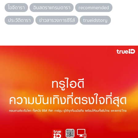
ไอจีดารา
อินสตราแกรมดารา
recommended
ประวัติดารา
ข่าวสารวงการซีรีส์
trueidstory