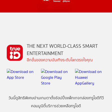
THE NEXT WORLD-CLASS SMART
ENTERTAINMENT
อีกขั้นของความบันเทิงระดับโลกตรงใจคุณ
วันนี้
ดู
สิทธิพิเศษ
อ่าน
เกม
ตาตั้ง
ช้อปปิ้ง
แพ็กเกจ
กล่องทรูไอดีทีวี
คอมมูนิตี้
บริการช่วยเหลือทรูไอดี