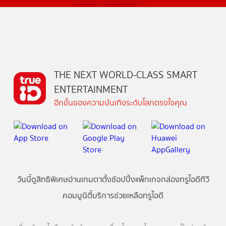
THE NEXT WORLD-CLASS SMART
ENTERTAINMENT
อีกขั้นของความบันเทิงระดับโลกตรงใจคุณ
วันนี้
ดู
สิทธิพิเศษ
อ่าน
เกม
ตาตั้ง
ช้อปปิ้ง
แพ็กเกจ
กล่องทรูไอดีทีวี
คอมมูนิตี้
บริการช่วยเหลือทรูไอดี