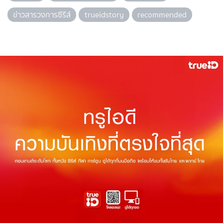
ข่าวสารวงการซีรีส์
trueidstory
recommended