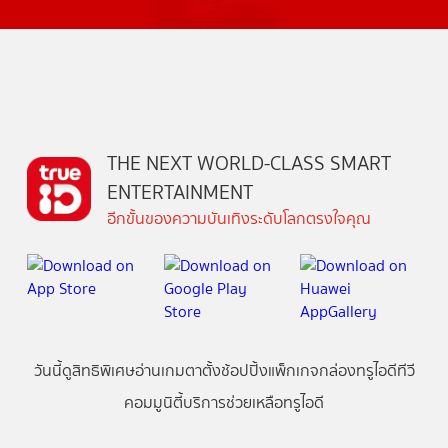
THE NEXT WORLD-CLASS SMART
ENTERTAINMENT
อีกขั้นของความบันเทิงระดับโลกตรงใจคุณ
วันนี้
ดู
สิทธิพิเศษ
อ่าน
เกม
ตาตั้ง
ช้อปปิ้ง
แพ็กเกจ
กล่องทรูไอดีทีวี
คอมมูนิตี้
บริการช่วยเหลือทรูไอดี