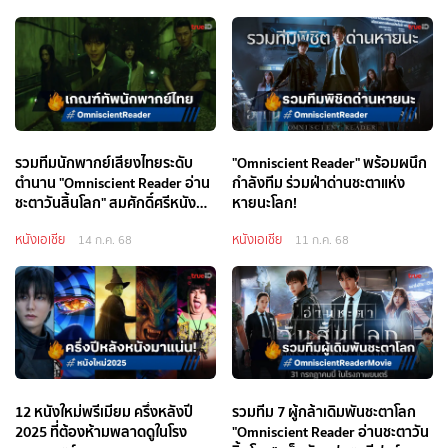
รวมทีมนักพากย์เสียงไทยระดับ
"Omniscient Reader" พร้อมผนึก
ตำนาน "Omniscient Reader อ่าน
กำลังทีม ร่วมฝ่าด่านชะตาแห่ง
ชะตาวันสิ้นโลก" สมศักดิ์ศรีหนัง
หายนะโลก!
ฟอร์มยักษ์
หนังเอเชีย
หนังเอเชีย
14 ก.ค. 68
11 ก.ค. 68
12 หนังใหม่พรีเมียม ครึ่งหลังปี
รวมทีม 7 ผู้กล้าเดิมพันชะตาโลก
2025 ที่ต้องห้ามพลาดดูในโรง
"Omniscient Reader อ่านชะตาวัน