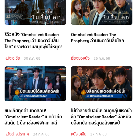
รีวิวหนัง "Omniscient Reader:
Omniscient Reader: The
The Prophecy อ่านชะตาวันสิ้น
Prophecy อ่านชะตาวันสิ้นโลก
โลก" กราฟความสนุกพุ่งไม่หยุด!
หนังเอเชีย
เรื่องย่อหนัง
30 ก.ค. 68
26 ก.ค. 68
ชนะเลิศทุกด่านทดสอบ!
ไม่ทำลายต้นฉบับ! คนดูกลุ่มแรกย้ำ
"Omniscient Reader" เปิดตัวยึด
ชัด “Omniscient Reader" คือหนัง
อันดับ 1 บ็อกซ์ออฟฟิศเกาหลี
บล็อกบัสเตอร์สุดอลังแห่งปี
หนังต่างประเทศ
หนังเอเชีย
24 ก.ค. 68
17 ก.ค. 68