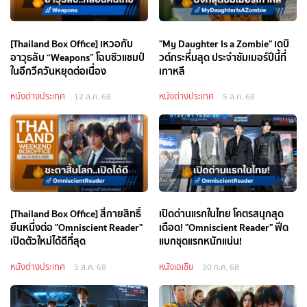
[Thailand Box Office] เหวอกับ
"My Daughter Is a Zombie" เดบิ
อาวุธลับ “Weapons” โฉบซิวแชมป์
วต์กระหึ่มสุด ประจำซัมเมอร์ปีนี้ที่
ในอีกวีควันหยุดต่อเนื่อง
เกาหลี
หนังต่างประเทศ
หนังต่างประเทศ
12 ส.ค. 68
5 ส.ค. 68
[Thailand Box Office] สี่กายสิทธิ์
เปิดด่านแรกในไทย โคตรสนุกสุด
ยืนหนึ่งต่อ "Omniscient Reader"
เดือด! "Omniscient Reader" ฟีด
เปิดตัวใหม่ได้ดีที่สุด
แบกชุดแรกหนักแน่น!
หนังต่างประเทศ
หนังเอเชีย
5 ส.ค. 68
30 ก.ค. 68