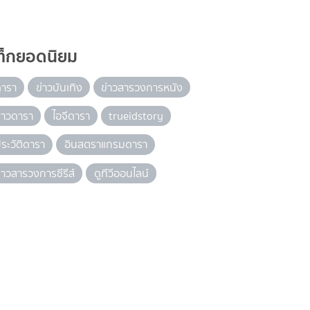
ท็กยอดนิยม
ดารา
ข่าวบันเทิง
ข่าวสารวงการหนัง
่าวดารา
ไอจีดารา
trueidstory
ระวัติดารา
อินสตราแกรมดารา
่าวสารวงการซีรีส์
ดูทีวีออนไลน์