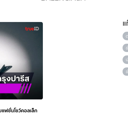
แ
ข
ป
ข
วมแฟชั่นโชว์คอลเล็ก