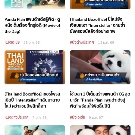
Panda Plan แพนด้าเด้งสู้ฟัด - ดู
[Thailand Boxoffice] ปีใหม่ยัง
หนังเต็มเรื่องที่ทรูไอดี (Movie of
เงียบเหงา "Interstellar" ฉายซ้ำ
the Day)
ยังครองบัลลังก์อย่างเทพ
หนังเอเชีย
หนังต่างประเทศ
29 ม.ค. 68
14 ม.ค. 68
[Thailand Boxoffice] เซอร์ไพรส์
ใช้เวลา 1 ปีเต็มสร้างแพนด้า CG สุด
เปิดปี "Interstellar" กลับมาฉาย
น่ารัก "Panda Plan แพนด้าเด้งสู้
ใหม่ คว้าแชมป์พลิกล็อก
ฟัด" พร้อมให้ฟัดสิ้นปีนี้
หนังต่างประเทศ
หนังเอเชีย
7 ม.ค. 68
9 ธ.ค. 67