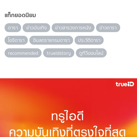
แท็กยอดนิยม
ดารา
ข่าวบันเทิง
ข่าวสารวงการหนัง
ข่าวดารา
ไอจีดารา
อินสตราแกรมดารา
ประวัติดารา
recommended
trueidstory
ดูทีวีออนไลน์