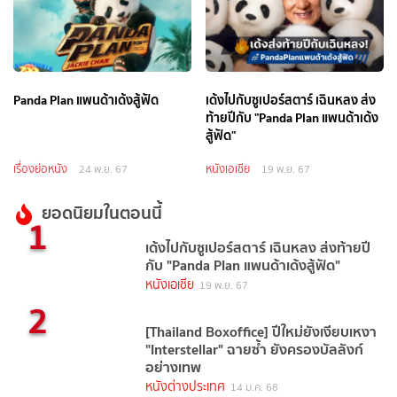
Panda Plan แพนด้าเด้งสู้ฟัด
เด้งไปกับซูเปอร์สตาร์ เฉินหลง ส่ง
ท้ายปีกับ "Panda Plan แพนด้าเด้ง
สู้ฟัด"
เรื่องย่อหนัง
หนังเอเชีย
24 พ.ย. 67
19 พ.ย. 67
ยอดนิยมในตอนนี้
1
เด้งไปกับซูเปอร์สตาร์ เฉินหลง ส่งท้ายปี
กับ "Panda Plan แพนด้าเด้งสู้ฟัด"
หนังเอเชีย
19 พ.ย. 67
2
[Thailand Boxoffice] ปีใหม่ยังเงียบเหงา
"Interstellar" ฉายซ้ำ ยังครองบัลลังก์
อย่างเทพ
หนังต่างประเทศ
14 ม.ค. 68