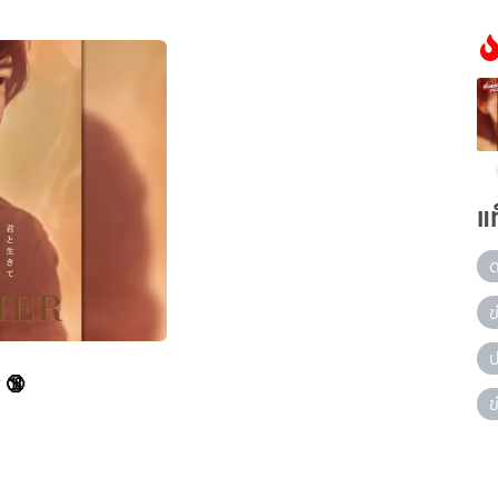
แ
ข
ป
 🔞
ข