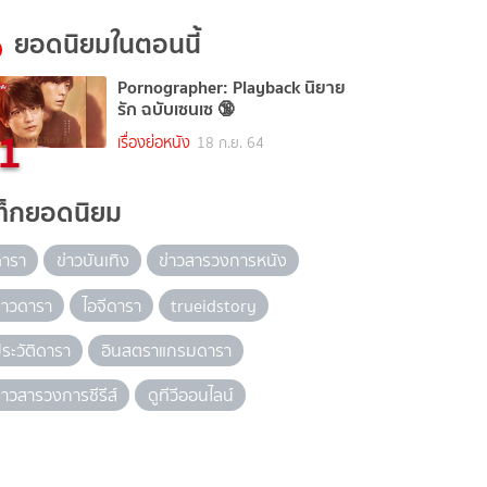
ยอดนิยมในตอนนี้
Pornographer: Playback นิยาย
รัก ฉบับเซนเซ 🔞
1
เรื่องย่อหนัง
18 ก.ย. 64
ท็กยอดนิยม
ดารา
ข่าวบันเทิง
ข่าวสารวงการหนัง
่าวดารา
ไอจีดารา
trueidstory
ระวัติดารา
อินสตราแกรมดารา
่าวสารวงการซีรีส์
ดูทีวีออนไลน์