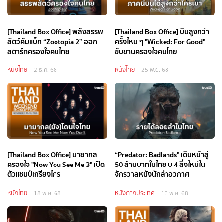
[Thailand Box Office] พลังสรรพ
[Thailand Box Office] บินสูงกว่า
สัตว์คัมแบ็ก “Zootopia 2” ออก
ครั้งไหน ๆ "Wicked: For Good"
สตาร์ทครองใจคนไทย
ขับขานครองใจคนไทย
หนังไทย
หนังไทย
2 ธ.ค. 68
25 พ.ย. 68
[Thailand Box Office] มายากล
“Predator: Badlands" เดินหน้าสู่
ครองใจ "Now You See Me 3" เปิด
50 ล้านบาทในไทย บ 4 สิ่งใหม่ใน
ตัวแชมป์เกรียงไกร
จักรวาลหนังนักล่าอวกาศ
หนังไทย
หนังต่างประเทศ
18 พ.ย. 68
13 พ.ย. 68