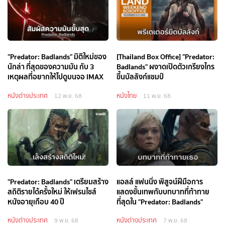
"Predator: Badlands" มิติใหม่ของ
[Thailand Box Office] "Predator:
นักล่า ที่สุดของความมัน กับ 3
Badlands" ผงาดเปิดตัวเกรียงไกร
เหตุผลที่อยากให้ไปดูบนจอ IMAX
ขึ้นบัลลังก์แชมป์
หนังต่างประเทศ
หนังไทย
12 พ.ย. 68
11 พ.ย. 68
"Predator: Badlands" เตรียมสร้าง
แอลล์ แฟนนิ่ง พิสูจน์ฝีมือการ
สถิติรายได้ครั้งใหม่ ให้เฟรนไชส์
แสดงขั้นเทพกับบทบาทที่ท้าทาย
หนังอายุเกือบ 40 ปี
ที่สุดใน "Predator: Badlands"
หนังต่างประเทศ
หนังต่างประเทศ
9 พ.ย. 68
7 พ.ย. 68