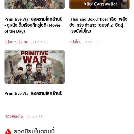
Primitive War สงครามโลกล้านปี
[Thailand Box Office] "เสือ" พลัง
- ดูหนังเต็มเรื่องที่ทรูไอดี (Movie
ยังแกร่ง ทำสาว "อนงค์ 2" ฮึดสู้
of the Day)
แรงยังไม่ไหว
หนังต่างประเทศ
หนังไทย
11 ธ.ค. 68
4 พ.ย. 68
Primitive War สงครามโลกล้านปี
เรื่องย่อหนัง
21 ก.ย. 68
ยอดนิยมในตอนนี้