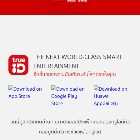
THE NEXT WORLD-CLASS SMART
ENTERTAINMENT
อีกขั้นของความบันเทิงระดับโลกตรงใจคุณ
วันนี้
ดู
สิทธิพิเศษ
อ่าน
เกม
ตาตั้ง
ช้อปปิ้ง
แพ็กเกจ
กล่องทรูไอดีทีวี
คอมมูนิตี้
บริการช่วยเหลือทรูไอดี