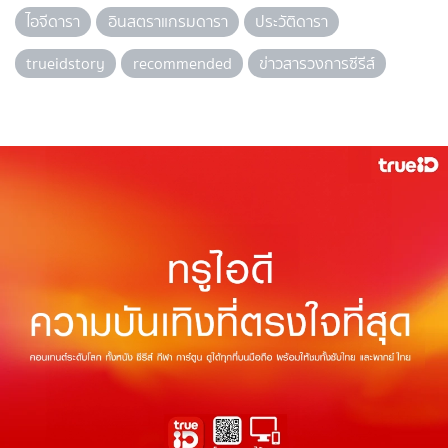
ไอจีดารา
อินสตราแกรมดารา
ประวัติดารา
trueidstory
recommended
ข่าวสารวงการซีรีส์