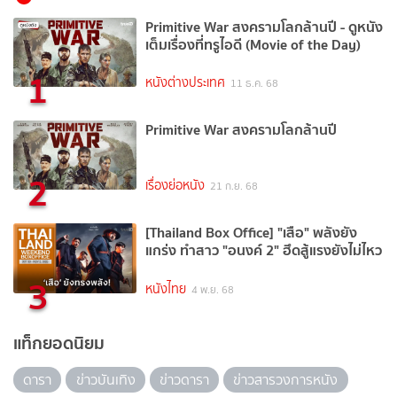
Primitive War สงครามโลกล้านปี - ดูหนัง
เต็มเรื่องที่ทรูไอดี (Movie of the Day)
1
หนังต่างประเทศ
11 ธ.ค. 68
Primitive War สงครามโลกล้านปี
2
เรื่องย่อหนัง
21 ก.ย. 68
[Thailand Box Office] "เสือ" พลังยัง
แกร่ง ทำสาว "อนงค์ 2" ฮึดสู้แรงยังไม่ไหว
3
หนังไทย
4 พ.ย. 68
แท็กยอดนิยม
ดารา
ข่าวบันเทิง
ข่าวดารา
ข่าวสารวงการหนัง