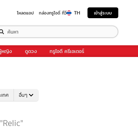
TH
เข้าสู่ระบบ
โหลดแอป
กล่องทรูไอดี ทีวี
ผู้หญิง
ดูดวง
ทรูไอดี ครีเอเตอร์
ระเทศ
อื่นๆ
"Relic"