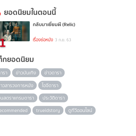
ยอดนิยมในตอนนี้
กลับมาเยี่ยมผี (Relic)
1
เรื่องย่อหนัง
3 ก.ย. 63
ท็กยอดนิยม
ดารา
ข่าวบันเทิง
ข่าวดารา
่าวสารวงการหนัง
ไอจีดารา
อินสตราแกรมดารา
ประวัติดารา
recommended
trueidstory
ดูทีวีออนไลน์