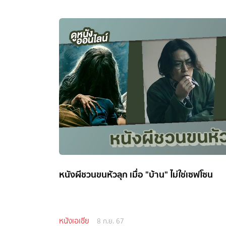
หนังผีชวนขนหัวลุก เมื่อ "บ้าน" ไม่ใช่เซฟโซน
หนังเอเชีย
8 ก.ย. 67