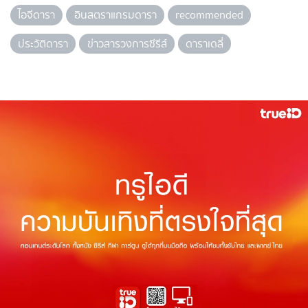
ไอจีดารา
อินสตราแกรมดารา
recommended
ประวัติดารา
ข่าวสารวงการซีรีส์
ดาราเดลี่