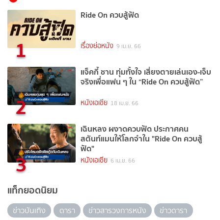
Ride On ควบสู้ฟัด
1
เรื่องย่อหนัง
9 เม.ย. 66
แจ็คกี้ ชาน ทุ่มทั้งใจ เสี่ยงตายเล่นเอง-เจ็บ
จริงเพื่อแฟน ๆ ใน “Ride On ควบสู้ฟัด”
2
หนังเอเชีย
18 เม.ย. 66
เฉินหลง ผงาดควบฟัด ประกาศคน
สตันท์แมนให้โลกจำใน "Ride On ควบสู้
ฟัด"
3
หนังเอเชีย
6 เม.ย. 66
แท็กยอดนิยม
ข่าวบันเทิง
ดารา
ข่าวสารวงการหนัง
ข่าวดารา