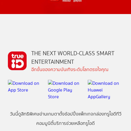
THE NEXT WORLD-CLASS SMART
ENTERTAINMENT
อีกขั้นของความบันเทิงระดับโลกตรงใจคุณ
วันนี้
ดู
สิทธิพิเศษ
อ่าน
เกม
ตาตั้ง
ช้อปปิ้ง
แพ็กเกจ
กล่องทรูไอดีทีวี
คอมมูนิตี้
บริการช่วยเหลือทรูไอดี