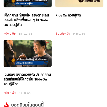
แจ็คกี้ ชาน ทุ่มทั้งใจ เสี่ยงตายเล่น
Ride On ควบสู้ฟัด
เอง-เจ็บจริงเพื่อแฟน ๆ ใน “Ride
On ควบสู้ฟัด”
หนังเอเชีย
เรื่องย่อหนัง
18 เม.ย. 66
9 เม.ย. 66
เฉินหลง ผงาดควบฟัด ประกาศคน
สตันท์แมนให้โลกจำใน "Ride On
ควบสู้ฟัด"
หนังเอเชีย
6 เม.ย. 66
ยอดนิยมในตอนนี้