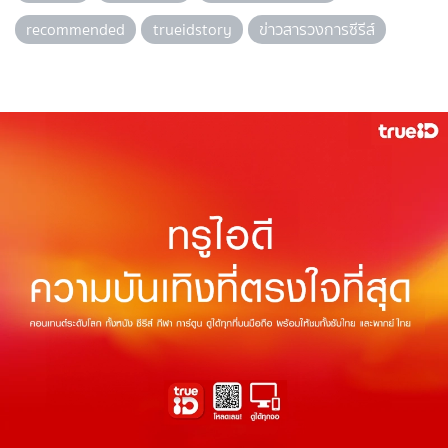
recommended
trueidstory
ข่าวสารวงการซีรีส์