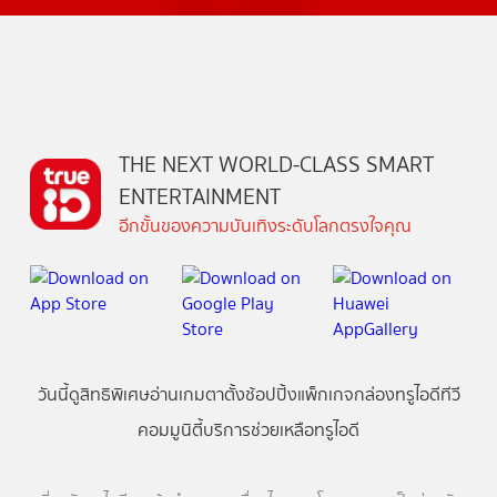
THE NEXT WORLD-CLASS SMART
ENTERTAINMENT
อีกขั้นของความบันเทิงระดับโลกตรงใจคุณ
วันนี้
ดู
สิทธิพิเศษ
อ่าน
เกม
ตาตั้ง
ช้อปปิ้ง
แพ็กเกจ
กล่องทรูไอดีทีวี
คอมมูนิตี้
บริการช่วยเหลือทรูไอดี