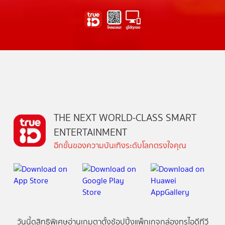
THE NEXT WORLD-CLASS SMART
ENTERTAINMENT
อีกขั้นของความบันเทิงระดับโลกตรงใจคุณ
วันนี้
ดู
สิทธิพิเศษ
อ่าน
เกม
ตาตั้ง
ช้อปปิ้ง
แพ็กเกจ
กล่องทรูไอดีทีวี