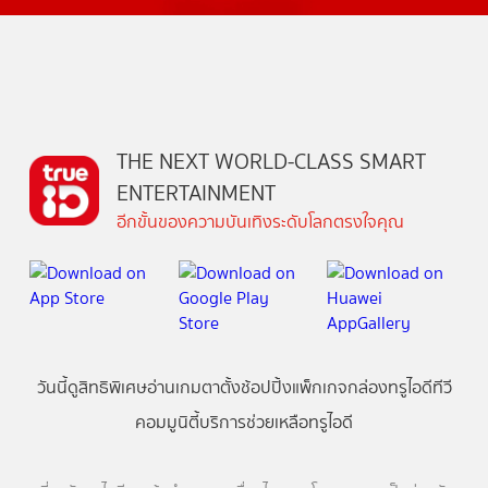
THE NEXT WORLD-CLASS SMART
ENTERTAINMENT
อีกขั้นของความบันเทิงระดับโลกตรงใจคุณ
วันนี้
ดู
สิทธิพิเศษ
อ่าน
เกม
ตาตั้ง
ช้อปปิ้ง
แพ็กเกจ
กล่องทรูไอดีทีวี
คอมมูนิตี้
บริการช่วยเหลือทรูไอดี