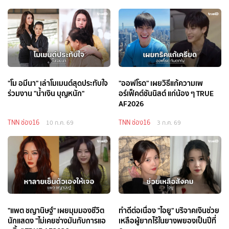
"โม อมีนา" เล่าโมเมนต์สุดประทับใจ
"ออฟโรด" เผยวิธีแก้ความเพ
ร่วมงาน "น้ำเงิน บุญหนัก"
อร์เฟ็คต์ชันนิสต์ แก่น้อง ๆ TRUE
AF2026
TNN ช่อง16
TNN ช่อง16
10 ก.ค. 69
3 ก.ค. 69
"แพต ชญานิษฐ์" เผยมุมมองชีวิต
ทำดีต่อเนื่อง "ไอยู" บริจาคเงินช่วย
นักแสดง "ไม่เคยช่างมันกับการแอ
เหลือผู้ยากไร้ในยางพยองเป็นปีที่