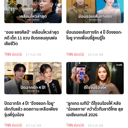
“ออย แสงศิลป์” เคลื่อนไหวล่าสุด
ย้อนรอยเส้นทางรัก 4 ปี อีจงซอก-
คดี เด็ก 11 ขวบ ขับรถชนคุณพ่อ
ไอยู จากเพื่อนซี้สู่คนรู้ใจ
เสียชีวิต
TNN ช่อง16
TNN ช่อง16
17 ก.ค. 69
10 ก.ค. 69
ปิดฉากรัก 4 ปี! "อีจงซอก-ไอยู"
"ลูกเกด เมทินี" ดีใจจนร้องไห้ หลัง
เลิกกันแล้ว ลดสถานะเหลือเพียง
"น้องสกาย" คว้าตั๋วทีมชาติไทย ลุย
รุ่นพี่รุ่นน้อง
เอเชียนเกมส์ 2026
TNN ช่อง16
TNN ช่อง16
10 ก.ค. 69
10 ก.ค. 69