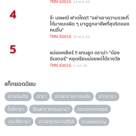
TNN ช่อง16
24 พ.ค. 68
4
จ๊ะ นงผณี ฟาดใคร!! "อย่าเอาความรวยที่
ได้มาแบบผิด ๆ มาดูถูกอาชีพที่สุจริตของ
คนอื่น"
TNN ช่อง16
28 พ.ค. 64
5
แม่ขอเคลียร์ !! แทนลูก ดราม่า "น้อง
อินเตอร์" หยุดเรียนบ่อยแต่ได้รางวัล
TNN ช่อง16
1 ก.ค. 66
แท็กยอดนิยม
ข่าวบันเทิง
ดารา
ข่าวสารวงการหนัง
ข่าวดารา
ไอจีดารา
อินสตราแกรมดารา
recommended
ประวัติดารา
ข่าวสารวงการซีรีส์
trueidstory