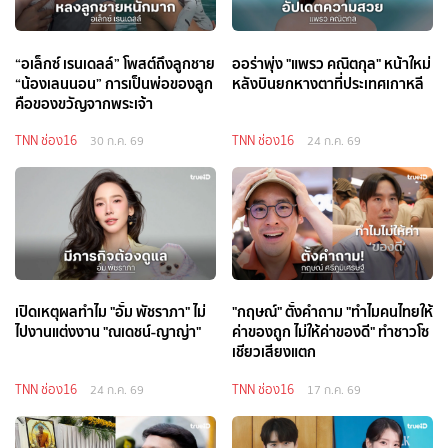
“อเล็กซ์ เรนเดลล์” โพสต์ถึงลูกชาย
ออร่าพุ่ง "แพรว คณิตกุล" หน้าใหม่
“น้องเลนนอน” การเป็นพ่อของลูก
หลังบินยกหางตาที่ประเทศเกาหลี
คือของขวัญจากพระเจ้า
TNN ช่อง16
TNN ช่อง16
30 ก.ค. 69
24 ก.ค. 69
เปิดเหตุผลทำไม "อั้ม พัชราภา" ไม่
"กฤษณ์" ตั้งคำถาม "ทำไมคนไทยให้
ไปงานแต่งงาน "ณเดชน์-ญาญ่า"
ค่าของถูก ไม่ให้ค่าของดี" ทำชาวโซ
เชียวเสียงแตก
TNN ช่อง16
TNN ช่อง16
24 ก.ค. 69
17 ก.ค. 69