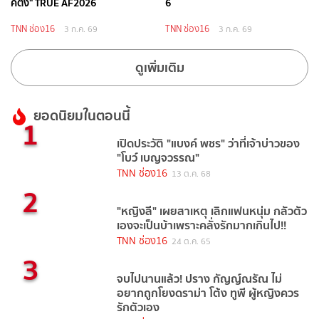
คติ้ง" TRUE AF2026
6
TNN ช่อง16
TNN ช่อง16
3 ก.ค. 69
3 ก.ค. 69
ดูเพิ่มเติม
ยอดนิยมในตอนนี้
1
เปิดประวัติ "แบงค์ พชร" ว่าที่เจ้าบ่าวของ
"โบว์ เบญจวรรณ"
TNN ช่อง16
13 ต.ค. 68
2
"หญิงลี" เผยสาเหตุ เลิกแฟนหนุ่ม กลัวตัว
เองจะเป็นบ้าเพราะคลั่งรักมากเกินไป!!
TNN ช่อง16
24 ต.ค. 65
3
จบไปนานแล้ว! ปราง กัญญ์ณรัณ ไม่
อยากถูกโยงดราม่า โต้ง ทูพี ผู้หญิงควร
รักตัวเอง