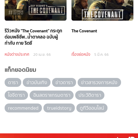
รีวิวหนัง "The Covenant" กระตุก
The Covenant
ต่อมพลีชีพ..น้ำตาคลอ ฉบับผู้
กำกับ กาย ริตชี
หนังต่างประเทศ
เรื่องย่อหนัง
20 เม.ย. 66
5 มี.ค. 66
แท็กยอดนิยม
ดารา
ข่าวบันเทิง
ข่าวดารา
ข่าวสารวงการหนัง
ไอจีดารา
อินสตราแกรมดารา
ประวัติดารา
recommended
trueidstory
ดูทีวีออนไลน์