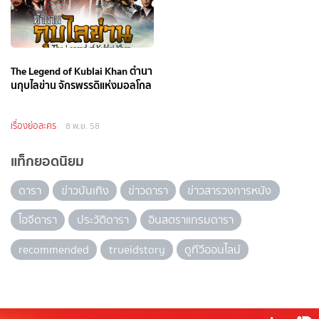
The Legend of Kublai Khan ตำนา
นกุบไลข่าน จักรพรรดิแห่งมอลโกล
เรื่องย่อละคร
8 พ.ย. 58
แท็กยอดนิยม
ดารา
ข่าวบันเทิง
ข่าวดารา
ข่าวสารวงการหนัง
ไอจีดารา
ประวัติดารา
อินสตราแกรมดารา
recommended
trueidstory
ดูทีวีออนไลน์