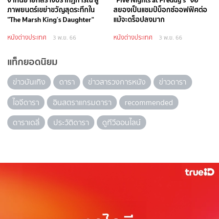
ภาพยนตร์เขย่าขวัญสุดระทึกใน
สยองเป็นแชมป์บ็อกซ์ออฟฟิศต่อ
"The Marsh King’s Daughter"
แม้จะดร็อปลงมาก
หนังต่างประเทศ
หนังต่างประเทศ
3 พ.ย. 66
3 พ.ย. 66
แท็กยอดนิยม
ข่าวบันเทิง
ดารา
ข่าวสารวงการหนัง
ข่าวดารา
ไอจีดารา
อินสตราแกรมดารา
recommended
ดาราเดลี่
ประวัติดารา
ดูทีวีออนไลน์