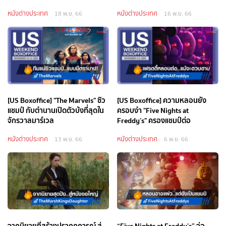
หนังต่างประเทศ
หนังต่างประเทศ
18 พ.ย. 66
16 พ.ย. 66
[US Boxoffice] "The Marvels" ซิว
[US Boxoffice] ความหลอนยัง
แชมป์ กับตำนานเปิดตัวบ้งที่สุดใน
ครอบงำ "Five Nights at
จักรวาลมาร์เวล
Freddy’s" ครองแชมป์ต่อ
หนังต่างประเทศ
หนังต่างประเทศ
13 พ.ย. 66
6 พ.ย. 66
จากนิยายที่สร้างปรากฏการณ์ สู่
“Five Nights at Freddy’s” จ่อ