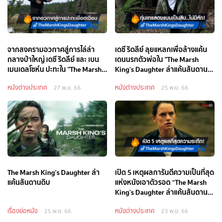
จากสงครามอวกาศสู่การไล่ล่า
เดซี ริดลีย์ ลุยแหลกเพื่อล้างแค้น
กลางป่าใหญ่ เดซี ริดลีย์ และ เบน
เดนนรกตัวพ่อใน "The Marsh
เมนเดลโซห์น ปะทะใน "The Marsh
King’s Daughter ล่าแค้นสันดาน
King’s Daughter"
ดิบ"
หนังต่างประเทศ
หนังต่างประเทศ
27 พ.ย. 66
25 พ.ย. 66
The Marsh King's Daughter ล่า
เปิด 5 เหตุผลการันตีความเป็นที่สุด
แค้นสันดานดิบ
แห่งหนังเอาตัวรอด “The Marsh
King’s Daughter ล่าแค้นสันดาน
ดิบ”
เรื่องย่อหนัง
หนังต่างประเทศ
25 พ.ย. 66
23 พ.ย. 66