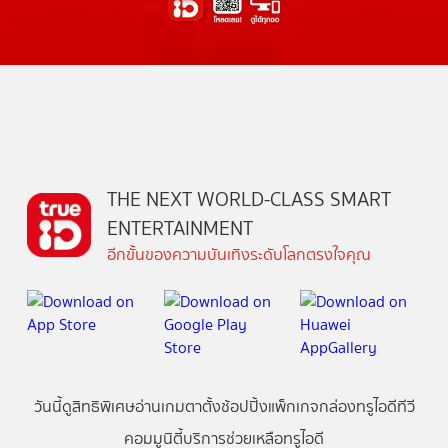
THE NEXT WORLD-CLASS SMART
ENTERTAINMENT
อีกขั้นของความบันเทิงระดับโลกตรงใจคุณ
วันนี้
ดู
สิทธิพิเศษ
อ่าน
เกม
ตาตั้ง
ช้อปปิ้ง
แพ็กเกจ
กล่องทรูไอดีทีวี
คอมมูนิตี้
บริการช่วยเหลือทรูไอดี