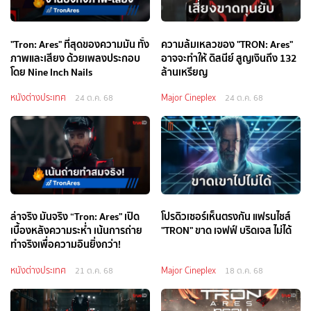
"Tron: Ares" ที่สุดของความมัน ทั้ง
ความล้มเหลวของ "TRON: Ares"
ภาพและเสียง ด้วยเพลงประกอบ
อาจจะทำให้ ดิสนีย์ สูญเงินถึง 132
โดย Nine Inch Nails
ล้านเหรียญ
หนังต่างประเทศ
Major Cineplex
24 ต.ค. 68
24 ต.ค. 68
ล่าจริง มันจริง “Tron: Ares" เปิด
โปรดิวเซอร์เห็นตรงกัน แฟรนไชส์
เบื้องหลังความระห่ำ เน้นการถ่าย
"TRON" ขาด เจฟฟ์ บริดเจส ไม่ได้
ทำจริงเพื่อความอินยิ่งกว่า!
หนังต่างประเทศ
Major Cineplex
21 ต.ค. 68
18 ต.ค. 68