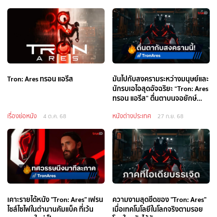
Tron: Ares ทรอน แอรีส
มันไปกับสงครามระหว่างมนุษย์และ
นักรบเอไอสุดอัจฉริยะ “Tron: Ares
ทรอน แอรีส” ตื่นตาบนจอยักษ์
IMAX
เรื่องย่อหนัง
หนังต่างประเทศ
4 ต.ค. 68
27 ก.ย. 68
เคาะรายได้หนัง "Tron: Ares" เฟรน
ความงามสุดขีดของ "Tron: Ares"
ไชส์ไซไฟในตำนานคัมแบ็ค ที่เว้น
เมื่อเทคโนโลยีในโลกจริงตามรอย