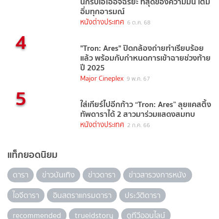
นักรบเอไออัจฉริยะ ที่สุดของความมัน เต็ม
อิ่มทุกอารมณ์
หนังต่างประเทศ
6 ต.ค. 68
4
"Tron: Ares" ปิดกล้องถ่ายทำเรียบร้อย
แล้ว พร้อมกับกำหนดการเข้าฉายช่วงท้าย
ปี 2025
Major Cineplex
9 พ.ค. 67
5
ใส่เกียร์ไปอีกก้าว “Tron: Ares” ลุยแคสติ้ง
ทัพดาราได้ 2 สาวมาร่วมแสดงสมทบ
หนังต่างประเทศ
2 ก.ค. 66
แท็กยอดนิยม
ดารา
ข่าวบันเทิง
ข่าวดารา
ข่าวสารวงการหนัง
ไอจีดารา
อินสตราแกรมดารา
ประวัติดารา
recommended
trueidstory
ดูทีวีออนไลน์