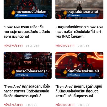
“Tron: Ares ทรอน แอรีส” ซิ่ง
3 เหตุผลต้องไม่พลาด “Tron: Ares
ทะยานสู่ภาพยนตร์อันดับ 1 มันกับ
ทรอน แอรีส” แอ็กชันไซไฟที่ถ่ายทำ
สงครามยุคดิจิทัล!
เพื่อ IMAX โดยเฉพาะ
หนังต่างประเทศ
หนังต่างประเทศ
16 ต.ค. 68
9 ต.ค. 68
"Tron: Ares" ยกกริดสุดล้ำมาไว้ใจ
"Tron: Ares" สงครามสุดล้ำมนุษย์
กลางกรุงเทพฯ เปิดตัวนักรบเอไอ
กับนักรบเอไออัจฉริยะ ที่สุดของ
อัจฉริยะกับสงครามสุดมันส์
ความมัน เต็มอิ่มทุกอารมณ์
หนังต่างประเทศ
หนังต่างประเทศ
8 ต.ค. 68
6 ต.ค. 68