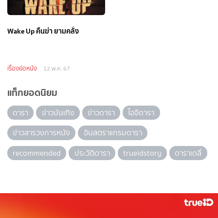
Wake Up คืนฆ่า ยามคลั่ง
เรื่องย่อหนัง
12 พ.ค. 67
แท็กยอดนิยม
ดารา
ข่าวบันเทิง
ข่าวดารา
ไอจีดารา
ข่าวสารวงการหนัง
อินสตราแกรมดารา
recommended
ประวัติดารา
trueidstory
ดาราเดลี่