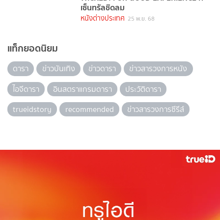
เซ็นทรัลชิดลม
หนังต่างประเทศ
25 พ.ย. 68
แท็กยอดนิยม
ดารา
ข่าวบันเทิง
ข่าวดารา
ข่าวสารวงการหนัง
ไอจีดารา
อินสตราแกรมดารา
ประวัติดารา
trueidstory
recommended
ข่าวสารวงการซีรีส์