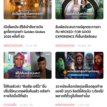
เปิดโผหนัง-ซีรีส์เข้าชิงรางวัล
สัมผัสประสบการณ์สุดตระการตา
ลูกโลกทองคำ Golden Globes
กับ WICKED: FOR GOOD
2026 ครั้งที่ 83
EXPERIENCE ที่เซ็นทรัลชิดลม
หนังต่างประเทศ
หนังต่างประเทศ
9 ธ.ค. 68
25 พ.ย. 68
ได้คืนแล้วค่ะ! "ซินเธีย เอริโว" ยิ้ม
10 หนังบล็อกบัสเตอร์ล็อตสุดท้าย
ปริ่มได้หมวกแฟชั่นคืนแล้ว หลังทำ
ของปี 2025 ลิสต์นี้คัดเน้น ๆ ต้องไม่
หายไปเมื่อปีที่แล้ว
พลาดตีตั๋วดูในโรงเท่านั้น!
ข่าวบันเทิง
หนังต่างประเทศ
12 พ.ย. 68
1 ต.ค. 68