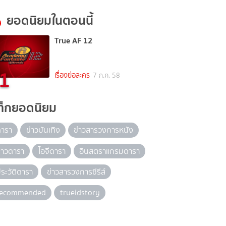
ยอดนิยมในตอนนี้
True AF 12
1
เรื่องย่อละคร
7 ก.ค. 58
ท็กยอดนิยม
ดารา
ข่าวบันเทิง
ข่าวสารวงการหนัง
่าวดารา
ไอจีดารา
อินสตราแกรมดารา
ระวัติดารา
ข่าวสารวงการซีรีส์
recommended
trueidstory