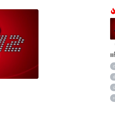
แ
ข
ป