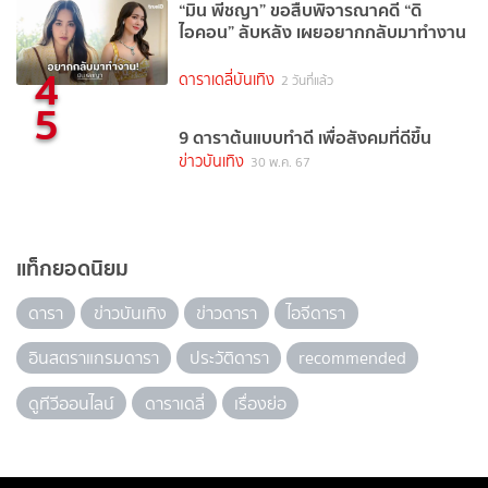
“มิน พีชญา” ขอสืบพิจารณาคดี “ดิ
ไอคอน” ลับหลัง เผยอยากกลับมาทำงาน
4
ดาราเดลี่บันเทิง
2 วันที่แล้ว
5
9 ดาราต้นแบบทำดี เพื่อสังคมที่ดีขึ้น
ข่าวบันเทิง
30 พ.ค. 67
แท็กยอดนิยม
ดารา
ข่าวบันเทิง
ข่าวดารา
ไอจีดารา
อินสตราแกรมดารา
ประวัติดารา
recommended
ดูทีวีออนไลน์
ดาราเดลี่
เรื่องย่อ