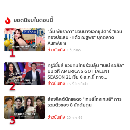
ยอดนิยมในตอนนี้
"อั้ม พัชราภา" ชวนนางเอกซุปตาร์ "แอน
ทองประสม - แต้ว ณฐพร" บุกตลาด
AumAum
1
ข่าวบันเทิง
1 วันที่แล้ว
ทรูวิชั่นส์ ชวนคนไทยร่วมลุ้น "เนเน่ รอยัล"
บนเวที AMERICA’S GOT TALENT
SEASON 21 เริ่ม 6 ส.ค.นี้ ทาง
2
TrueVisions NOW
ข่าวบันเทิง
15 ชั่วโมงที่แล้ว
ส่องลิสต์นักแสดง "เกมส์โกงเกมส์" การ
รวมตัวของ 8 นักต้มตุ๋น
3
ข่าวบันเทิง
20 ก.ค. 69