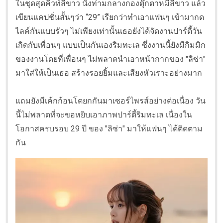
ในชุดสุดคิ้วท์สีขาว นั่งท่ามกลางกองตุ๊กตาหมีสีขาว แล้ว
เขียนแคปชั่นสั้นๆว่า “29” เรียกว่าทำเอาแฟนๆ เข้ามากด
ไลค์กันแบบรัวๆ ไม่เพียงเท่านั้นเธอยังได้จัดงานปาร์ตี้วัน
เกิดกับเพื่อนๆ แบบเป็นกันเองริมทะเล ซึ่งงานนี้ยังมีกิมมิก
ของงานโดยที่เพื่อนๆ ไม่พลาดนำเอาหน้ากากของ "ลิซ่า"
มาใส่ให้เป็นเธอ สร้างรอยยิ้มและเสียงหัวเราะอย่างมาก
แถมยังมีเค้กก้อนโตยกกันมาเซอร์ไพรส์อย่างต่อเนื่อง วัน
นี้ไม่พลาดที่จะขอหยิบเอาภาพปาร์ตี้ริมทะเล เนื่องใน
โอกาสครบรอบ 29 ปี ของ "ลิซ่า" มาให้แฟนๆ ได้ติดตาม
กัน