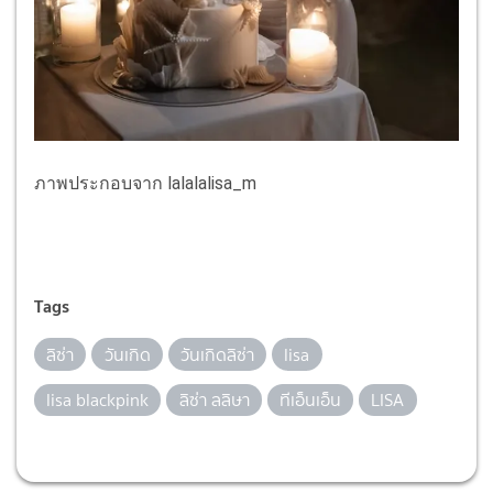
ภาพประกอบจาก lalalalisa_m
Tags
ลิซ่า
วันเกิด
วันเกิดลิซ่า
lisa
lisa blackpink
ลิซ่า ลลิษา
ทีเอ็นเอ็น
LISA