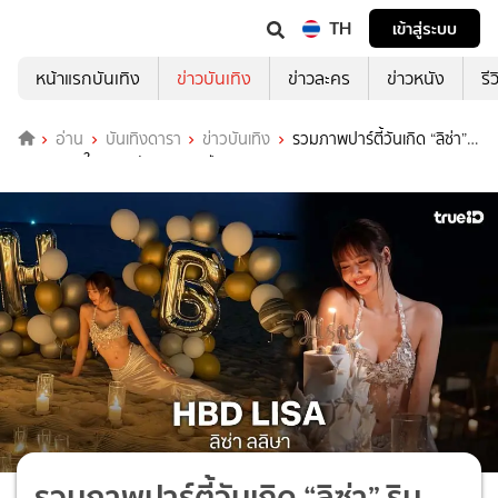
TH
เข้าสู่ระบบ
หน้าแรกบันเทิง
ข่าวบันเทิง
ข่าวละคร
ข่าวหนัง
รี
อ่าน
บันเทิงดารา
ข่าวบันเทิง
รวมภาพปาร์ตี้วันเกิด “ลิซ่า”
ริมทะเล สดใสฉลองวันเกิด 29 ปี
รวมภาพปาร์ตี้วันเกิด “ลิซ่า” ริม