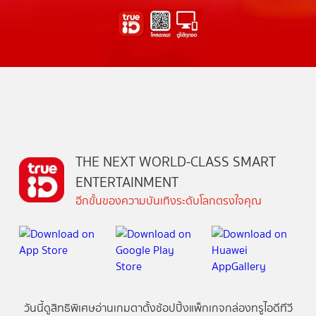
THE NEXT WORLD-CLASS SMART
ENTERTAINMENT
อีกขั้นของความบันเทิงระดับโลกตรงใจคุณ
วันนี้
ดู
สิทธิพิเศษ
อ่าน
เกม
ตาตั้ง
ช้อปปิ้ง
แพ็กเกจ
กล่องทรูไอดีทีวี