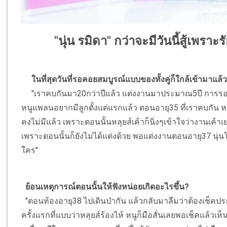
"นุ่น รมิดา" กว่าจะมีวันนี้สู้เพราะ
ในที่สุดวันที่รอคอยสมบูรณ์แบบของทั้งคู่ก็ใกล้เข้ามาแล้
"เราคบกันมา20กว่าปีแล้ว แต่งงานมาประมาณ5ปี การรอค
หนูแพลนอยากมีลูกตั้งแต่แรกแล้ว ตอนอายุ35 ที่เราคบกัน หนู
คงไม่มีแล้ว เพราะตอนนั้นหลุยส์เค้าก็นิ่งๆเข้าใจว่างานเค้
เพราะตอนนั้นก็ยังไม่ได้แต่งด้วย พอแต่งงานตอนอายุ37 นุ่นโ
ใคร"
ย้อนเหตุการณ์ตอนนั้นให้ฟังหน่อยเกิดอะไรขึ้น?
"ตอนท้องอายุ38 ไปเดินป่ากัน แล้วกลับมาลืมว่าต้องเช็คประจ
ครั้งแรกที่แบบว่าหลุยส์ร้องไห้ หนูก็มือสั่นเลยพอเช็คแล้วเห