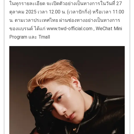
ในทุกรายละเอียด จะเปิดตัวอย่างเป็นทางการในวันที่ 27
ตุลาคม 2025 เวลา 12.00 น. (เวลาปักกิ่ง) หรือเวลา 11.00
น. ตามเวลาประเทศไทย ผ่านช่องทางอย่างเป็นทางการ
ของแบรนด์ ได้แก่ www.twd-official.com , WeChat Mini
Program และ Tmall