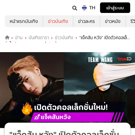
TH
เข้าสู่ระบบ
หน้าแรกบันเทิง
ข่าวบันเทิง
ข่าวละคร
ข่าวหนัง
รี
อ่าน
บันเทิงดารา
ข่าวบันเทิง
"แจ็คสัน หวัง" เปิดตัวคอลเล็ก
ชั่นใหม่ ACCEPTANCE ลำดับที่หกของ COOKIES
"แจ็คสัน หวัง" เปิดตัวคอลเล็กชั่น