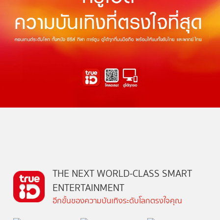
THE NEXT WORLD-CLASS SMART
ENTERTAINMENT
อีกขั้นของความบันเทิงระดับโลกตรงใจคุณ