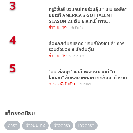
3
ทรูวิชั่นส์ ชวนคนไทยร่วมลุ้น "เนเน่ รอยัล"
บนเวที AMERICA’S GOT TALENT
SEASON 21 เริ่ม 6 ส.ค.นี้ ทาง
TrueVisions NOW
ข่าวบันเทิง
1 วันที่แล้ว
4
ส่องลิสต์นักแสดง "เกมส์โกงเกมส์" การ
รวมตัวของ 8 นักต้มตุ๋น
ข่าวบันเทิง
20 ก.ค. 69
5
“มิน พีชญา” ขอสืบพิจารณาคดี “ดิ
ไอคอน” ลับหลัง เผยอยากกลับมาทำงาน
ดาราเดลี่บันเทิง
3 วันที่แล้ว
แท็กยอดนิยม
ดารา
ข่าวบันเทิง
ข่าวดารา
ไอจีดารา