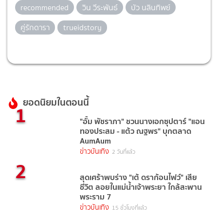
recommended
วิน วีระพันธ์
บัว นลินทิพย์
คู่รักดารา
trueidstory
ยอดนิยมในตอนนี้
1
"อั้ม พัชราภา" ชวนนางเอกซุปตาร์ "แอน
ทองประสม - แต้ว ณฐพร" บุกตลาด
AumAum
ข่าวบันเทิง
2 วันที่แล้ว
2
สุดเศร้าพบร่าง "เต้ ดราก้อนไฟว์" เสีย
ชีวิต ลอยในแม่น้ำเจ้าพระยา ใกล้สะพาน
พระราม 7
ข่าวบันเทิง
15 ชั่วโมงที่แล้ว