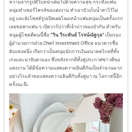
หวานจากรูปที่ใบหน้าเต็มไปด้วยความสุข กระทั่งแฟน
หนุ่มทำเซอร์ไพรส์ขอแต่งงาน ทำเอาบัวเก็บน้ำตาไว้ไม่
อยู่ และยังโพสต์รูปเปิดเผยโฉมหน้าแฟนหนุ่มเป็นครั้งแรก
เลยขอพาแฟน ๆ เปิดวาร์ปว่าที่เจ้าบ่าวของบัวกัน สำหรับ
หนุ่มผู้โชคดีคนนี้ชื่อ
"วิน วีระพันธ์ โรจน์ณัฐกุล"
เป็นรอง
ผู้อำนวยการฝ่าย Chief Investment Office ธนาคารชื่อ
ดังแห่งหนึ่ง เรียกว่าเป็นหนุ่มนักการเงินอนาคตไกลที่ทั้ง
เก่งและน่าจับตามอง ซึ่งหลังจากที่ทั้งคู่ประกาศข่าวดีขอ
แต่งงาน ได้มีข้อความแสดงความยินดีกันเป็นจำนวนมาก
อย่างไรแล้วขอแสดงความยินดีกับทั้งคู่มา ณ โอกาสนี้อีก
ครั้งนะจ๊ะ