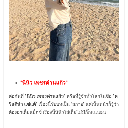
"นินิว เพชรด่านแก้ว"
ต่อกันที่
"นินิว เพชรด่านแก้ว"
หรือที่รู้จักทั่วโลกในชื่อ
"ค
ริสติน่า แซ่แต้"
เรื่องนี้รับบทเป็น "สกาย" แค่เห็นหน้าก็รู้ว่า
ต้องฮาเต็มแม็กซ์ เรื่องนี้นินิวใส่เต็มไม่มีกั๊กแน่นอน