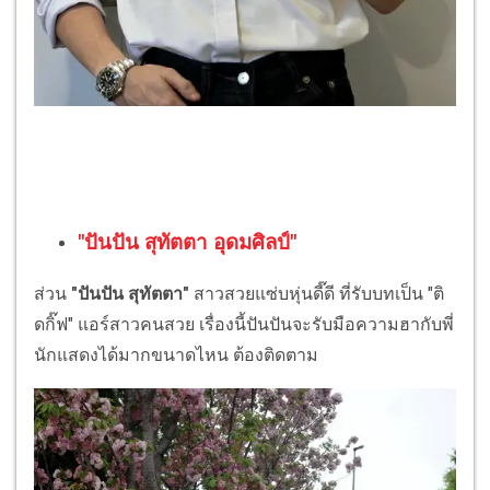
"ปันปัน สุทัตตา อุดมศิลป์"
ส่วน
"ปันปัน สุทัตตา"
สาวสวยแซ่บหุ่นดี๊ดี ที่รับบทเป็น "ติ
ดกิ๊ฟ" แอร์สาวคนสวย เรื่องนี้ปันปันจะรับมือความฮากับพี่
นักแสดงได้มากขนาดไหน ต้องติดตาม