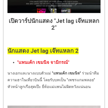
เปิดวาร์ปนักแสดง "Jet lag เจ๊ทแหลก
2"
นักแสดง Jet lag เจ๊ทแหลก 2
"แพนเค้ก เขมนิจ จามิกรณ์"
นางเอกและนางแบบตัวแม่
"แพนเค้ก เขมนิจ"
ร่วมนำทีม
ความฮาในเที่ยวบินนี้ โดยรับบทเป็น "เพชรแกมพลอย"
หัวหน้าลูกเรือสุดเป๊ะ ยี่ห้อแม่แพนไม่ผิดหวังแน่นอน