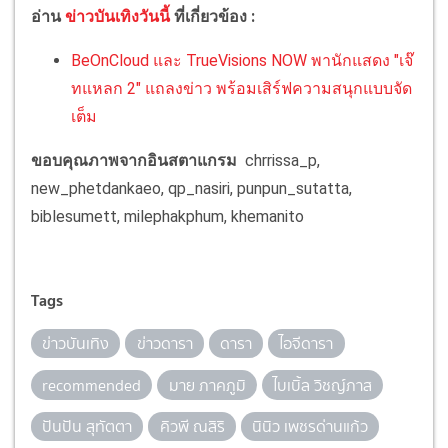
อ่าน
ข่าวบันเทิงวันนี้
ที่เกี่ยวข้อง :
BeOnCloud และ TrueVisions NOW พานักแสดง "เจ๊
ทแหลก 2" แถลงข่าว พร้อมเสิร์ฟความสนุกแบบจัด
เต็ม
ขอบคุณภาพจากอินสตาแกรม
chrrissa_p,
new_phetdankaeo, qp_nasiri, punpun_sutatta,
biblesumett, milephakphum, khemanito
Tags
ข่าวบันเทิง
ข่าวดารา
ดารา
ไอจีดารา
recommended
มาย ภาคภูมิ
ไบเบิ้ล วิชญ์ภาส
ปันปัน สุทัตตา
คิวพี ณสิริ
นินิว เพชรด่านแก้ว