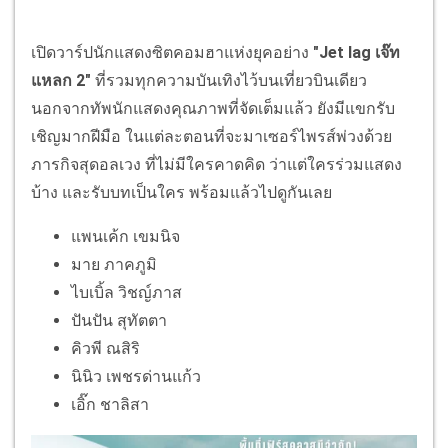
เปิดวาร์ปนักแสดงซิตคอมฮาแห่งยุคอย่าง
"Jet lag เจ๊ท
แหลก 2"
ที่รวมทุกความบันเทิงไว้บนเที่ยวบินเดียว
นอกจากทัพนักแสดงคุณภาพที่จัดเต็มแล้ว ยังมีแขกรับ
เชิญมากฝีมือ ในแต่ละตอนที่จะมาเซอร์ไพรส์พ่วงด้วย
ภารกิจสุดอลเวง ที่ไม่มีใครคาดคิด ว่าแต่ใครร่วมแสดง
บ้าง และรับบทเป็นใคร พร้อมแล้วไปดูกันเลย
แพนเค้ก เขมนิจ
มาย ภาคภูมิ
ไบเบิ้ล วิชญ์ภาส
ปันปัน สุทัตตา
คิวพี ณสิริ
นินิว เพชรด่านแก้ว
เอิ๊ก ชาลิสา