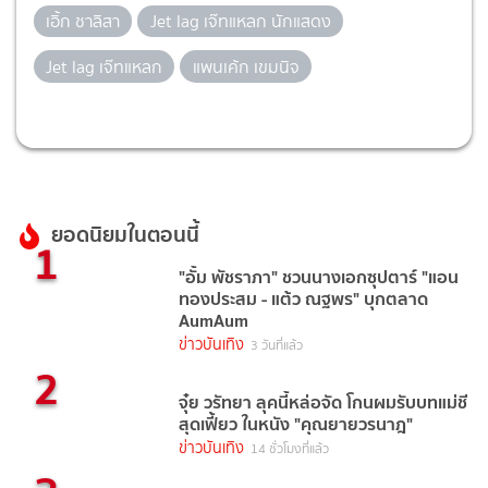
เอิ้ก ชาลิสา
Jet lag เจ๊ทแหลก นักแสดง
Jet lag เจ๊ทแหลก
แพนเค้ก เขมนิจ
ยอดนิยมในตอนนี้
1
"อั้ม พัชราภา" ชวนนางเอกซุปตาร์ "แอน
ทองประสม - แต้ว ณฐพร" บุกตลาด
AumAum
ข่าวบันเทิง
3 วันที่แล้ว
2
จุ๋ย วรัทยา ลุคนี้หล่อจัด โกนผมรับบทแม่ชี
สุดเฟี้ยว ในหนัง "คุณยายวรนาฎ"
ข่าวบันเทิง
14 ชั่วโมงที่แล้ว