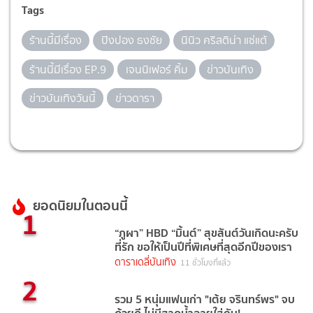
Tags
ร้านนี้มีเรื่อง
ปิงปอง ธงชัย
นินิว คริสติน่า แซ่แต้
ร้านนี้มีเรื่อง EP.9
เจนนิเฟอร์ คิ้ม
ข่าวบันเทิง
ข่าวบันเทิงวันนี้
ข่าวดารา
ยอดนิยมในตอนนี้
1
“ภูผา” HBD “มิ้นต์” สุขสันต์วันเกิดนะครับ
ที่รัก ขอให้เป็นปีที่พิเศษที่สุดอีกปีของเรา
ดาราเดลี่บันเทิง
11 ชั่วโมงที่แล้ว
2
รวม 5 หนุ่มแฟนเก่า "เต้ย จรินทร์พร" จบ