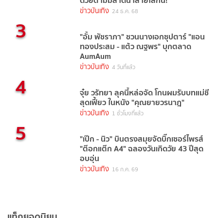
ด้วยดี ไม่มีสาดน้ำลายใส่กัน!
ข่าวบันเทิง
24 ธ.ค. 68
3
"อั้ม พัชราภา" ชวนนางเอกซุปตาร์ "แอน
ทองประสม - แต้ว ณฐพร" บุกตลาด
AumAum
ข่าวบันเทิง
4 วันที่แล้ว
4
จุ๋ย วรัทยา ลุคนี้หล่อจัด โกนผมรับบทแม่ชี
สุดเฟี้ยว ในหนัง "คุณยายวรนาฎ"
ข่าวบันเทิง
1 ชั่วโมงที่แล้ว
5
"เป๊ก - นิว" บินตรงสมุยจัดบิ๊กเซอร์ไพรส์
"ต๊อกแต๊ก A4" ฉลองวันเกิดวัย 43 ปีสุด
อบอุ่น
ข่าวบันเทิง
16 ก.ค. 69
แท็กยอดนิยม