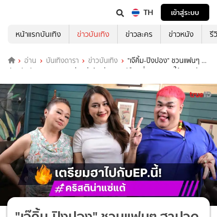
TH
เข้าสู่ระบบ
หน้าแรกบันเทิง
ข่าวบันเทิง
ข่าวละคร
ข่าวหนัง
รี
อ่าน
บันเทิงดารา
ข่าวบันเทิง
"เจ๊คิ้ม-ปิงปอง" ชวนแฟนๆ ฮา
ปวดตับกับ "นินิว คริสติน่า แซ่แต้" เล่าหมดเปลือกที่มาฉายาสะใภ้เกาหลี
"เจ๊คิ้ม-ปิงปอง" ชวนแฟนๆ ฮาปวด