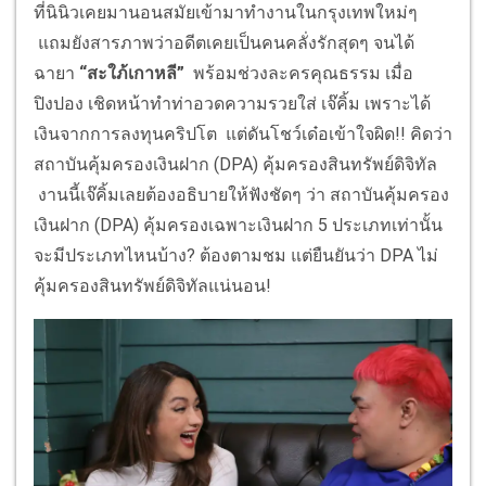
ที่นินิวเคยมานอนสมัยเข้ามาทำงานในกรุงเทพใหม่ๆ
แถมยังสารภาพว่าอดีตเคยเป็นคนคลั่งรักสุดๆ จนได้
ฉายา
“สะใภ้เกาหลี”
พร้อมช่วงละครคุณธรรม เมื่อ
ปิงปอง เชิดหน้าทำท่าอวดความรวยใส่ เจ๊คิ้ม เพราะได้
เงินจากการลงทุนคริปโต แต่ดันโชว์เด๋อเข้าใจผิด!! คิดว่า
สถาบันคุ้มครองเงินฝาก (DPA) คุ้มครองสินทรัพย์ดิจิทัล
งานนี้เจ๊คิ้มเลยต้องอธิบายให้ฟังชัดๆ ว่า สถาบันคุ้มครอง
เงินฝาก (DPA) คุ้มครองเฉพาะเงินฝาก 5 ประเภทเท่านั้น
จะมีประเภทไหนบ้าง? ต้องตามชม แต่ยืนยันว่า DPA ไม่
คุ้มครองสินทรัพย์ดิจิทัลแน่นอน!