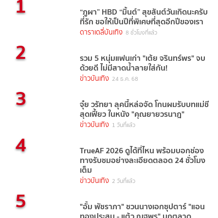
1
“ภูผา” HBD “มิ้นต์” สุขสันต์วันเกิดนะครับ
ที่รัก ขอให้เป็นปีที่พิเศษที่สุดอีกปีของเรา
ดาราเดลี่บันเทิง
8 ชั่วโมงที่แล้ว
2
รวม 5 หนุ่มแฟนเก่า "เต้ย จรินทร์พร" จบ
ด้วยดี ไม่มีสาดน้ำลายใส่กัน!
ข่าวบันเทิง
24 ธ.ค. 68
3
จุ๋ย วรัทยา ลุคนี้หล่อจัด โกนผมรับบทแม่ชี
สุดเฟี้ยว ในหนัง "คุณยายวรนาฎ"
ข่าวบันเทิง
1 วันที่แล้ว
4
TrueAF 2026 ดูได้ที่ไหน พร้อมบอกช่อง
ทางรับชมอย่างละเอียดตลอด 24 ชั่วโมง
เต็ม
ข่าวบันเทิง
2 วันที่แล้ว
5
"อั้ม พัชราภา" ชวนนางเอกซุปตาร์ "แอน
ทองประสม - แต้ว ณฐพร" บุกตลาด