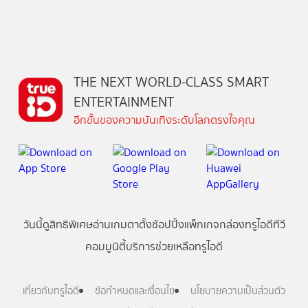
THE NEXT WORLD-CLASS SMART
ENTERTAINMENT
อีกขั้นของความบันเทิงระดับโลกตรงใจคุณ
วันนี้
ดู
สิทธิพิเศษ
อ่าน
เกม
ตาตั้ง
ช้อปปิ้ง
แพ็กเกจ
กล่องทรูไอดีทีวี
คอมมูนิตี้
บริการช่วยเหลือทรูไอดี
เกี่ยวกับทรูไอดี
ข้อกำหนดและเงื่อนไข
นโยบายความเป็นส่วนตัว