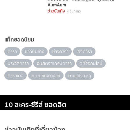
AumAum
ข่าวบันเทิง
4 วันที่แล้ว
แท็กยอดนิยม
ดารา
ข่าวบันเทิง
ข่าวดารา
ไอจีดารา
ประวัติดารา
อินสตราแกรมดารา
ดูทีวีออนไลน์
ดาราเดลี่
recommended
trueidstory
10 ละคร-ซีรีส์ ยอดฮิต
ข่าวบันเทิงที่เกี่ยวข้อง