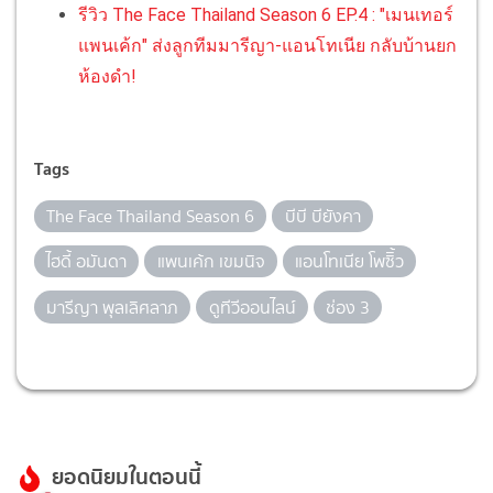
รีวิว The Face Thailand Season 6 EP.4 : "เมนเทอร์
แพนเค้ก" ส่งลูกทีมมารีญา-แอนโทเนีย กลับบ้านยก
ห้องดำ!
Tags
The Face Thailand Season 6
บีบี บียังคา
ไฮดี้ อมันดา
แพนเค้ก เขมนิจ
แอนโทเนีย โพซิิ้ว
มารีญา พุลเลิศลาภ
ดูทีวีออนไลน์
ช่อง 3
ยอดนิยมในตอนนี้