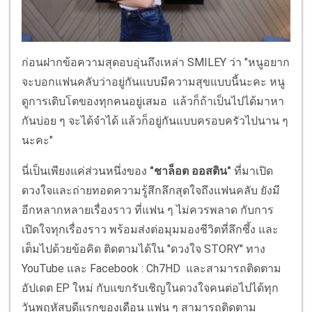
ก่อนฝากข้อความสุดอบอุ่นถึงเหล่า SMILEY ว่า "หนูอยาก
จะบอกแฟนคลับว่าอยู่กันแบบมีความสุขแบบนี้นะคะ หนู
ดูการเติบโตของทุกคนอยู่เสมอ แล้วก็ถ้าเป็นไปได้มาหา
กันบ่อย ๆ จะได้จำได้ แล้วก็อยู่กันแบบครอบครัวไปนาน ๆ
นะคะ"
นี่เป็นเพียงแค่ส่วนหนึ่งของ
"ชาล็อต ออสติน"
ที่มาเปิด
ดวงใจและถ่ายทอดความรู้สึกลึกสุดใจถึงแฟนคลับ ยังมี
อีกหลากหลายเรื่องราว ที่แฟน ๆ ไม่ควรพลาด กับการ
เปิดใจทุกเรื่องราว พร้อมส่งต่อมุมมองชีวิตที่ลึกซึ้ง และ
เต็มไปด้วยข้อคิด ติดตามได้ใน "ดวงใจ STORY" ทาง
YouTube และ Facebook : Ch7HD และสามารถติดตาม
อัปเดต EP ใหม่ กับแขกรับเชิญในดวงใจคนต่อไปได้ทุก
วันพฤหัสบดีแรกของเดือน แฟน ๆ สามารถติดตาม