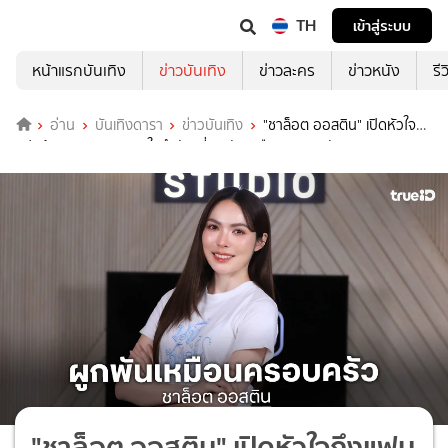
TH
เข้าสู่ระบบ
หน้าแรกบันเทิง
ข่าวบันเทิง
ข่าวละคร
ข่าวหนัง
รี
อ่าน
บันเทิงดารา
ข่าวบันเทิง
"ชาล็อต ออสติน" เปิดหัวใจถึง
แฟนด้อม SMILEY ดวงใจสำคัญที่ผูกพันเหมือนครอบครัว
"ชาล็อต ออสติน" เปิดหัวใจถึงแฟน