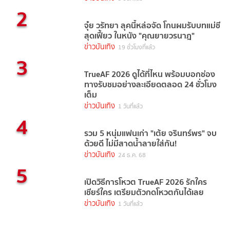
2
จุ๋ย วรัทยา ลุคนี้หล่อจัด โกนผมรับบทแม่ชี
สุดเฟี้ยว ในหนัง "คุณยายวรนาฎ"
ข่าวบันเทิง
19 ชั่วโมงที่แล้ว
3
TrueAF 2026 ดูได้ที่ไหน พร้อมบอกช่อง
ทางรับชมอย่างละเอียดตลอด 24 ชั่วโมง
เต็ม
ข่าวบันเทิง
1 วันที่แล้ว
4
รวม 5 หนุ่มแฟนเก่า "เต้ย จรินทร์พร" จบ
ด้วยดี ไม่มีสาดน้ำลายใส่กัน!
ข่าวบันเทิง
24 ธ.ค. 68
5
เปิดวิธีการโหวต TrueAF 2026 รักใคร
เชียร์ใคร เตรียมตัวกดโหวตกันได้เลย
ข่าวบันเทิง
1 วันที่แล้ว