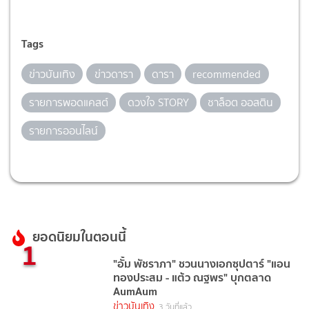
Tags
ข่าวบันเทิง
ข่าวดารา
ดารา
recommended
รายการพอดแคสต์
ดวงใจ STORY
ชาล็อต ออสติน
รายการออนไลน์
ยอดนิยมในตอนนี้
1
"อั้ม พัชราภา" ชวนนางเอกซุปตาร์ "แอน
ทองประสม - แต้ว ณฐพร" บุกตลาด
AumAum
ข่าวบันเทิง
3 วันที่แล้ว