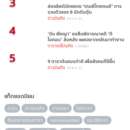
3
ส่องลิสต์นักแสดง "เกมส์โกงเกมส์" การ
รวมตัวของ 8 นักต้มตุ๋น
ข่าวบันเทิง
20 ก.ค. 69
4
“มิน พีชญา” ขอสืบพิจารณาคดี “ดิ
ไอคอน” ลับหลัง เผยอยากกลับมาทำงาน
ดาราเดลี่บันเทิง
2 วันที่แล้ว
5
9 ดาราต้นแบบทำดี เพื่อสังคมที่ดีขึ้น
ข่าวบันเทิง
30 พ.ค. 67
แท็กยอดนิยม
ดารา
ข่าวบันเทิง
ข่าวดารา
ไอจีดารา
อินสตราแกรมดารา
recommended
ประวัติดารา