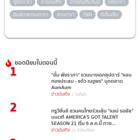
คู่รักดารา
ข่าวบันเทิง
ข่าวบันเทิงวันนี้
ไอจีดารา
อินสตาแกรมดารา
ข่าวดารา
TNN
ทีเอ็นเอ็น
ยอดนิยมในตอนนี้
1
"อั้ม พัชราภา" ชวนนางเอกซุปตาร์ "แอน
ทองประสม - แต้ว ณฐพร" บุกตลาด
AumAum
ข่าวบันเทิง
1 วันที่แล้ว
2
ทรูวิชั่นส์ ชวนคนไทยร่วมลุ้น "เนเน่ รอยัล"
บนเวที AMERICA’S GOT TALENT
SEASON 21 เริ่ม 6 ส.ค.นี้ ทาง
TrueVisions NOW
ข่าวบันเทิง
21 ชั่วโมงที่แล้ว