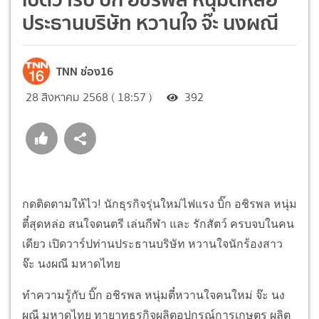
ประธานบริษัท หวานใจ จ๊ะ นงผณี
TNN ช่อง16
28 สิงหาคม 2568 ( 18:57 )
392
กดติดตามให้ไว! นักธุรกิจรุ่นใหม่ไฟแรง บิ๊ก อชิรพล หนุ่ม
ตี๋สุดหล่อ สนใจดนตรี เล่นกีฬา และ รักสัตว์ ครบจบในคน
เดียว เปิดวาร์ปท่านประธานบริษัท หวานใจนักร้องสาว
จ๊ะ นงผณี มหาดไทย
ทำความรู้กับ บิ๊ก อชิรพล หนุ่มตี๋หวานใจคนใหม่ จ๊ะ นง
ผณี มหาดไทย ทายาทธุรกิจผลิตอุปกรณ์การเกษตร ผลิต