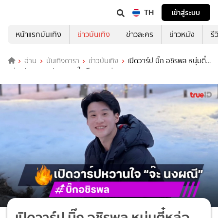
TH
เข้าสู่ระบบ
หน้าแรกบันเทิง
ข่าวบันเทิง
ข่าวละคร
ข่าวหนัง
รี
อ่าน
บันเทิงดารา
ข่าวบันเทิง
เปิดวาร์ป บิ๊ก อชิรพล หนุ่มตี๋
หล่อ ประธานบริษัท หวานใจ จ๊ะ นงผณี
เปิดวาร์ป บิ๊ก อชิรพล หนุ่มตี๋หล่อ