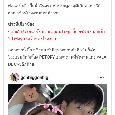
ท่อแอร์ ผลิตปั๊มน้ำในสระ ทำประตูอะลูมิเนียม ภายใต้
อาณาจักรโรงงานสุดอลังการ
ข่าวที่เกี่ยวข้อง
- เปิดตัวชัดเจน! จ๊ะ นงผณี ยอมรับคุย บิ๊ก อชิรพล มาแล้ว
1ปี เพิ่งรู้เป็นเจ้าของโรงงาน
นอกจากนี้ บิ๊ก อชิรพล ยังมีธุรกิจส่วนตัวอีกนั่นก็คือ
โรงแรมสัตว์เลี้ยง PETORY และสถานที่จัดงานแต่ง VALA
DE CIA อีกด้วย