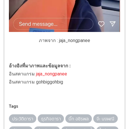
ภาพจาก : jaja_nongpanee
อ้างอิงที่มาภาพและข้อมูลจาก :
อินสตาแกรม
jaja_nongpanee
อินสตาแกรม gohbiggohbig
Tags
ประวัติดารา
ธุรกิจดารา
บิ๊ก อชิรพล
จ๊ะ นงผณี