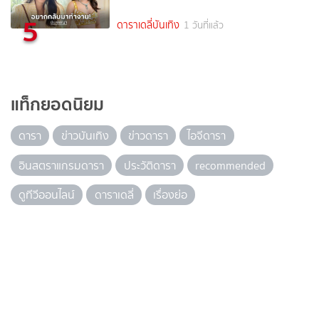
5
ดาราเดลี่บันเทิง
1 วันที่แล้ว
แท็กยอดนิยม
ดารา
ข่าวบันเทิง
ข่าวดารา
ไอจีดารา
อินสตราแกรมดารา
ประวัติดารา
recommended
ดูทีวีออนไลน์
ดาราเดลี่
เรื่องย่อ