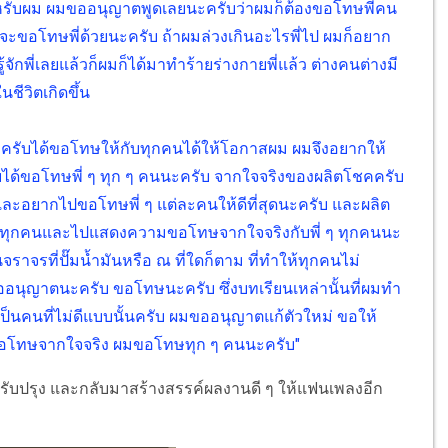
บ สำหรับผม ผมขออนุญาตพูดเลยนะครับว่าผมก็ต้องขอโทษพี่คน
ยากจะขอโทษพี่ด้วยนะครับ ถ้าผมล่วงเกินอะไรพี่ไป ผมก็อยาก
ักพี่เลยแล้วก็ผมก็ได้มาทำร้ายร่างกายพี่แล้ว ต่างคนต่างมี
ชีวิตเกิดขึ้น
ครับได้ขอโทษให้กับทุกคนได้ให้โอกาสผม ผมจึงอยากให้
ได้ขอโทษพี่ ๆ ทุก ๆ คนนะครับ จากใจจริงของผลิตโชคครับ
และอยากไปขอโทษพี่ ๆ แต่ละคนให้ดีที่สุดนะครับ และผลิต
ๆ ทุกคนและไปแสดงความขอโทษจากใจจริงกับพี่ ๆ ทุกคนนะ
นจราจรที่ปั๊มน้ำมันหรือ ณ ที่ใดก็ตาม ที่ทำให้ทุกคนไม่
นุญาตนะครับ ขอโทษนะครับ ซึ่งบทเรียนเหล่านั้นที่ผมทำ
เป็นคนที่ไม่ดีแบบนั้นครับ ผมขออนุญาตแก้ตัวใหม่ ขอให้
มขอโทษจากใจจริง ผมขอโทษทุก ๆ คนนะครับ"
ปรับปรุง และกลับมาสร้างสรรค์ผลงานดี ๆ ให้แฟนเพลงอีก