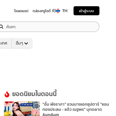
TH
เข้าสู่ระบบ
โหลดแอป
กล่องทรูไอดี ทีวี
ระเทศ
อื่นๆ
ยอดนิยมในตอนนี้
"อั้ม พัชราภา" ชวนนางเอกซุปตาร์ "แอน
ทองประสม - แต้ว ณฐพร" บุกตลาด
AumAum