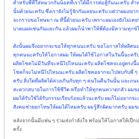
สำหรับพี่ที่ใส่หมวกกันน็อคที่เราได้มีการต่อสู้กันนะครั
นั้นด้วยนะครับ ซึ่งเรายังไม่รู้จักกันเลยนะครับ แต่ว่าผมอ
จะกราบขอโทษมา ณ ที่นี้ด้วยนะครับ เพราะผมเองยังไม่เคยรู้จ
บาดแผลเช่นกันและกัน แล้วผมก็นำพาให้พี่ต้องมีความทุกข์ใน
ดังนั้นผมจึงอยากจะขอให้ทุกคนนะครับ ขอโอกาสให้ผลิตนะ
ทุกคนนะครับให้โอกาสผม ให้ผมได้ใช้โอกาสในวันนี้นะครับ
ผลิตโชคไม่มีวันที่จะหนีไปไหนนะครับ ผลิตโชคจะอยู่ตรงนี้
โชคก็จะไม่หนีไปไหนนะครับ ผลิตโชคอยากจะไปพบกับพี่ 
ครับ สิ่งใดที่ผลิตได้ล่วงเกินกับทุก ๆ คนในคืนวันนั้น และถน
สะดวกสบายในการใช้ชีวิต หรือทำให้ทุกคนหวาดกลัว ผมขออ
ผมได้รับใช้ได้รับกรรมเรียบร้อยแล้วนะครับ ผมก็ไม่อยากจะ
สังคมช่วยยกโทษให้ผมได้ไหมครับ ผมรู้สึกผิดมากครับ ผ
หลังจากนั้นมีแฟน ๆ ร่วมส่งกำลังใจ พร้อมให้โอกาสให้เป๊ก
ครั้ง