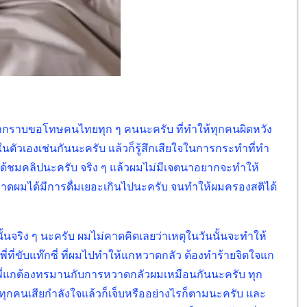
มากราบขอโทษคนไทยทุก ๆ คนนะครับ ที่ทำให้ทุกคนผิดหวัง
ัวเองเช่นกันนะครับ แล้วก็รู้สึกเสียใจในการกระทำที่ทำ
นได้ชมคลิปนะครับ จริง ๆ แล้วผมไม่มีเจตนาอยากจะทำให้
ลาดผมได้มีการดื่มเยอะเกินไปนะครับ จนทำให้ผมครองสติได้
นจริง ๆ นะครับ ผมไม่คาดคิดเลยว่าเหตุในวันนั้นจะทำให้
ี่ขับแท๊กซี่ ที่ผมไปทำให้แกหวาดกลัว ต้องทำร้ายจิตใจแก
้พี่แกต้องทรมานกับการหวาดกลัวผมเหมือนกันนะครับ ทุก
ห้ทุกคนเสียกำลังใจแล้วก็เจ็บหรืออย่างไรก็ตามนะครับ และ