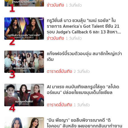
1
ข่าวบันเทิง
1 วันที่แล้ว
ทรูวิชั่นส์ นาว ชวนลุ้น "เนเน่ รอยัล" ใน
รายการ America’s Got Talent ซีซัน 21
รอบ Judge's Callback 6 และ 13 สิงหาคม
2
นี้
ข่าวบันเทิง
1 วันที่แล้ว
แก๊งเฟอร์บี้รวมตัวอบอุ่น สมาชิกใหญ่กว่า
เดิม
3
ดาราเดลี่บันเทิง
2 วันที่แล้ว
AI มาแรง คนบันเทิงเสกรูปใส่ชุด “สไปเด
อร์แมน” ปล่อยใยแมงมุมเต็มโชเชียล
4
ดาราเดลี่บันเทิง
1 วันที่แล้ว
“มิน พีชญา” ขอสืบพิจารณาคดี “ดิ
ไอคอน” ลับหลัง เผยอยากกลับมาทำงาน