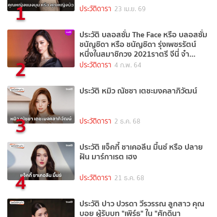
1
ประวัติดารา
23 เม.ย. 69
ประวัติ บลอสซั่ม The Face หรือ บลอสซั่ม
ชนัญชิดา หรือ ชนัญชิดา รุ่งเพชรรัตน์
หนึ่งในสมาชิกวง 2021ราตรี จีนี่ จ๋า
2
(2021)
ประวัติดารา
4 ก.พ. 64
ประวัติ หมิว ณัชชา เตชะมงคลาภิวัฒน์
3
ประวัติดารา
2 ธ.ค. 68
ประวัติ แจ็คกี้ ชาเคอลีน มึ้นช์ หรือ ปลาย
ฝัน มาร์กาเรต เฮง
4
ประวัติดารา
21 ธ.ค. 68
ประวัติ ปาว ปวรดา วีรวรรณ ลูกสาว คุณ
บอย ผู้รับบท "เพิร์ธ" ใน "ศักดินา