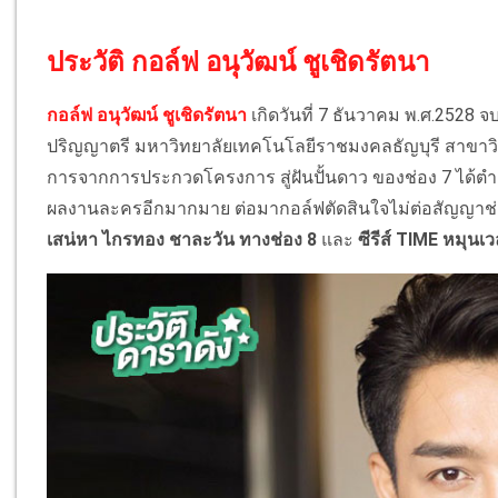
ประวัติ กอล์ฟ อนุวัฒน์ ชูเชิดรัตนา
กอล์ฟ อนุวัฒน์ ชูเชิดรัตนา
เกิดวันที่ 7 ธันวาคม พ.ศ.2528 
ปริญญาตรี มหาวิทยาลัยเทคโนโลยีราชมงคลธัญบุรี สาขาวิช
การจากการประกวดโครงการ สู่ฝันปั้นดาว ของช่อง 7 ได้ตำแ
ผลงานละครอีกมากมาย ต่อมากอล์ฟตัดสินใจไม่ต่อสัญญาช่อง
เสน่หา ไกรทอง ชาละวัน ทางช่อง 8
และ
ซีรีส์ TIME หมุนเ