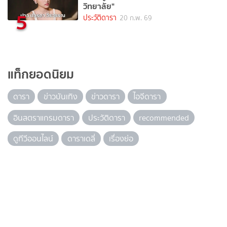
วิทยาลัย"
5
ประวัติดารา
20 ก.พ. 69
แท็กยอดนิยม
ดารา
ข่าวบันเทิง
ข่าวดารา
ไอจีดารา
อินสตราแกรมดารา
ประวัติดารา
recommended
ดูทีวีออนไลน์
ดาราเดลี่
เรื่องย่อ