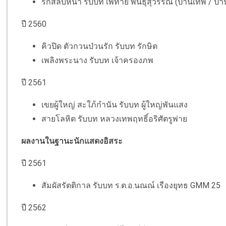
รักสลับหน้า รับบท เพทาย พินธุสุวรรณ (ปานเทพ / ปา
ปี 2560
คิวปิด ตัวกวนป่วนรัก รับบท รักษิต
เพลิงพระนาง รับบท เจ้าครองภพ
ปี 2561
เขยผู้ใหญ่ สะใภ้กำนัน รับบท ผู้ใหญ่พันแสง
สายโลหิต รับบท หลวงเทพฤทธิ์อริศัตรูพ่าย
ผลงานในฐานะนักแสดงอิสระ
ปี 2561
สัมผัสรัตติกาล รับบท ร.ต.อ.นณณ์ เรืองยุทธ GMM 25
ปี 2562