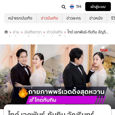
TH
เข้าสู่ระบบ
หน้าแรกบันเทิง
ข่าวบันเทิง
ข่าวละคร
ข่าวหนัง
รี
อ่าน
บันเทิงดารา
ข่าวบันเทิง
ไทด์ เอกพันธ์-ทับทิม อัญริ
นทร์ เตรียมวิวาห์! ควงกันภ่ายพรีเวดดิ้งแล้ว
ไทด์ เอกพันธ์-ทับทิม อัญรินทร์