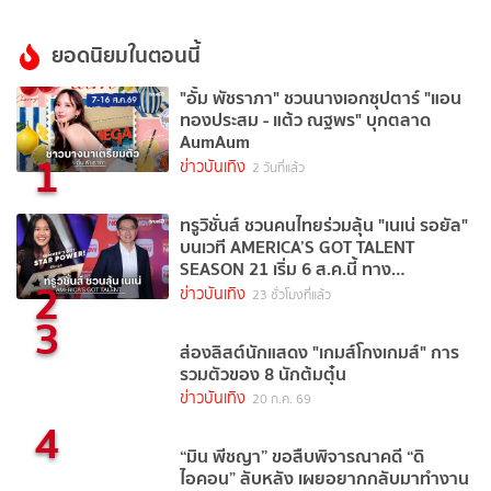
ยอดนิยมในตอนนี้
"อั้ม พัชราภา" ชวนนางเอกซุปตาร์ "แอน
ทองประสม - แต้ว ณฐพร" บุกตลาด
AumAum
1
ข่าวบันเทิง
2 วันที่แล้ว
ทรูวิชั่นส์ ชวนคนไทยร่วมลุ้น "เนเน่ รอยัล"
บนเวที AMERICA’S GOT TALENT
SEASON 21 เริ่ม 6 ส.ค.นี้ ทาง
2
TrueVisions NOW
ข่าวบันเทิง
23 ชั่วโมงที่แล้ว
3
ส่องลิสต์นักแสดง "เกมส์โกงเกมส์" การ
รวมตัวของ 8 นักต้มตุ๋น
ข่าวบันเทิง
20 ก.ค. 69
4
“มิน พีชญา” ขอสืบพิจารณาคดี “ดิ
ไอคอน” ลับหลัง เผยอยากกลับมาทำงาน