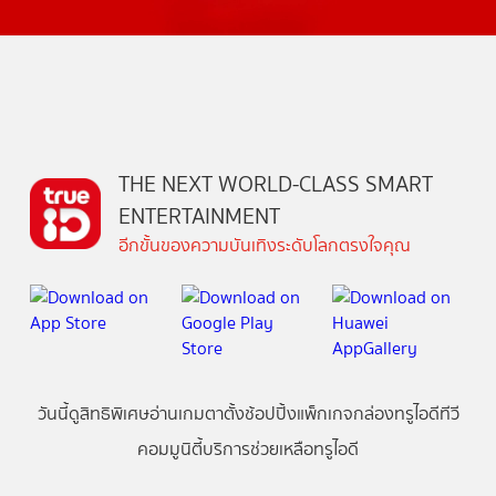
THE NEXT WORLD-CLASS SMART
ENTERTAINMENT
อีกขั้นของความบันเทิงระดับโลกตรงใจคุณ
วันนี้
ดู
สิทธิพิเศษ
อ่าน
เกม
ตาตั้ง
ช้อปปิ้ง
แพ็กเกจ
กล่องทรูไอดีทีวี
คอมมูนิตี้
บริการช่วยเหลือทรูไอดี