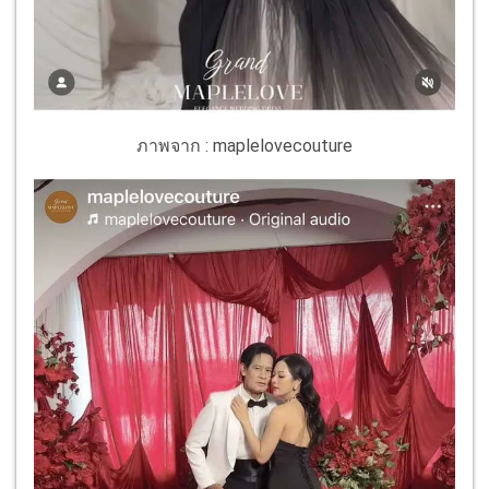
ภาพจาก : maplelovecouture