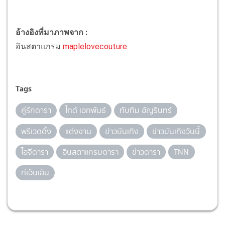
อ้างอิงที่มาภาพจาก :
อินสตาแกรม
maplelovecouture
Tags
คู่รักดารา
ไทด์ เอกพันธ์
ทับทิม อัญรินทร์
พรีเวดดิ้ง
แต่งงาน
ข่าวบันเทิง
ข่าวบันเทิงวันนี้
ไอจีดารา
อินสตาแกรมดารา
ข่าวดารา
TNN
ทีเอ็นเอ็น