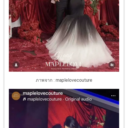
ภาพจาก : maplelovecouture