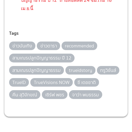
ปัญญาธรรม ปี 12" ถ่ายทอดสด 24 ชม.เริ่ม 18
เม.ย.นี้
Tags
ข่าวบันเทิง
ข่าวดารา
recommended
สามเณรปลูกปัญญาธรรม ปี 12
สามเณรปลูกปัญญาธรรม
trueidstory
ทรูวิชั่นส์
TrueID
TrueVisions NOW
ซี เดชชาติ
คีน สุวิจักขณ์
เซิร์ฟ พชร
จาว่า พบธรรม