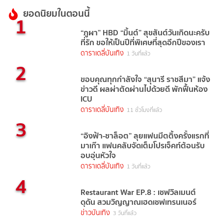
ยอดนิยมในตอนนี้
1
“ภูผา” HBD “มิ้นต์” สุขสันต์วันเกิดนะครับ
ที่รัก ขอให้เป็นปีที่พิเศษที่สุดอีกปีของเรา
ดาราเดลี่บันเทิง
1 วันที่แล้ว
2
ขอบคุณทุกกำลังใจ “สุนารี ราชสีมา” แจ้ง
ข่าวดี ผลผ่าตัดผ่านไปด้วยดี พักฟื้นห้อง
ICU
ดาราเดลี่บันเทิง
11 ชั่วโมงที่แล้ว
3
“อิงฟ้า-ชาล็อต” ลุยแฟนมีตติ้งครั้งแรกที่
มาเก๊า แฟนคลับจัดเต็มโปรเจ็คท์ต้อนรับ
อบอุ่นหัวใจ
ดาราเดลี่บันเทิง
1 วันที่แล้ว
4
Restaurant War EP.8 : เชฟวิลเมนต์
ดุดัน สวมวิญญาณเฮดเชฟเทรนเนอร์
ข่าวบันเทิง
3 วันที่แล้ว