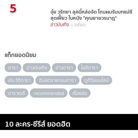
5
จุ๋ย วรัทยา ลุคนี้หล่อจัด โกนผมรับบทแม่ชี
สุดเฟี้ยว ในหนัง "คุณยายวรนาฎ"
ข่าวบันเทิง
1 วันที่แล้ว
แท็กยอดนิยม
ดารา
ข่าวบันเทิง
ข่าวดารา
ไอจีดารา
ประวัติดารา
อินสตราแกรมดารา
ดูทีวีออนไลน์
ดาราเดลี่
recommended
เรื่องย่อ
10 ละคร-ซีรีส์ ยอดฮิต