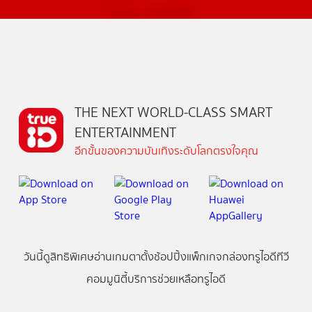
THE NEXT WORLD-CLASS SMART
ENTERTAINMENT
อีกขั้นของความบันเทิงระดับโลกตรงใจคุณ
วันนี้
ดู
สิทธิพิเศษ
อ่าน
เกม
ตาตั้ง
ช้อปปิ้ง
แพ็กเกจ
กล่องทรูไอดีทีวี
คอมมูนิตี้
บริการช่วยเหลือทรูไอดี