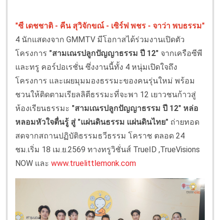
"ซี เดชชาติ - คีน สุวิจักขณ์ - เซิร์ฟ พชร - จาว่า พบธรรม"
4 นักแสดงจาก GMMTV มีโอกาสได้ร่วมงานเปิดตัว
โครงการ
"สามเณรปลูกปัญญาธรรม ปี 12"
จากเครือซีพี
และทรู คอร์ปอเรชั่น ซึ่งงานนี้ทั้ง 4 หนุ่มเปิดใจถึง
โครงการ และเผยมุมมองธรรมะของคนรุ่นใหม่ พร้อม
ชวนให้ติดตามเรียลลิตีธรรมะที่จะพา 12 เยาวชนก้าวสู่
ห้องเรียนธรรมะ
"สามเณรปลูกปัญญาธรรม ปี 12" หล่อ
หลอมหัวใจตื่นรู้ สู่ "แผ่นดินธรรม แผ่นดินไทย"
ถ่ายทอด
สดจากสถานปฏิบัติธรรมธวีธรรม โคราช ตลอด 24
ชม.เริ่ม 18 เม.ย.2569 ทางทรูวิชั่นส์ TrueID ,TrueVisions
NOW และ
www.truelittlemonk.com