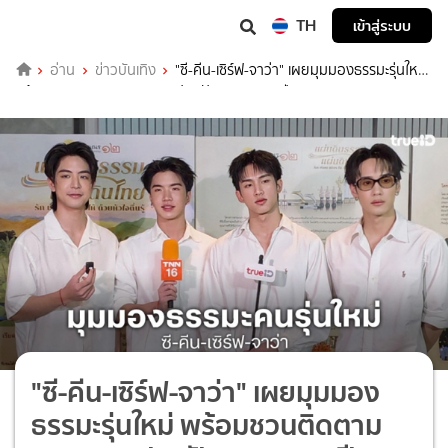
TH
เข้าสู่ระบบ
อ่าน
ข่าวบันเทิง
"ซี-คีน-เซิร์ฟ-จาว่า" เผยมุมมองธรรมะรุ่นใหม่
พร้อมชวนติดตาม "สามเณรปลูกปัญญาธรรม ปี 12"
"ซี-คีน-เซิร์ฟ-จาว่า" เผยมุมมอง
ธรรมะรุ่นใหม่ พร้อมชวนติดตาม