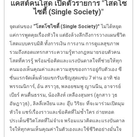
แคสต์คนโสด เปิดตัวรายการ "โสดโซ
ไซตี้ (Single Society)"
จุดเด่นของ
“โสดโซไซตี้ (Single Society)”
ไม่ได้หยุด
แค่การพูดคุยเรื่องหัวใจ แต่ยังล้วงลึกถึงการวางแผนชีวิต
โสดแบบครบมิติ ทั้งการเงิน การงาน การดูแลสุขภาพ
รวมถึงสอดแทรกสาระความรู้ทางกฎหมายรอบตัวคน
โสดที่ควรรู้ พร้อมข้อคิดและแรงบันดาลใจที่ช่วยให้ทุก
คนมองเห็นคุณค่าและความสุขของการอยู่กับตัวเอง ซี
ซั่นแรกจัดเต็มด้วยแขกรับเชิญสุดแซ่บ 7 ท่าน อาทิ ช่อ
พรรณนิการ์, อ้น สราวุธ, พลอยชมพู ญานนีน, อาจารย์
เบียร์ ฅนตื่นธรรม, น้องสิงห์ เหลืองสุนทร (ลูกสาว วุธ
อัษฎาวุธ) , ลิลลี่เหงียน และ อุ๊บ วิริยะ ที่จะมาร่วมเปิดมุม
หัวใจ แชร์เรื่องราวและข้อคิดที่ไม่ซ้ำใคร ถ่ายทอด
ประเด็นชีวิตโสดที่ไม่จำเจ พร้อมแนวคิดและแรงบันดาล
ใจให้ทุกคนเห็นคุณค่าในตัวเองและใช้ชีวิตอย่างมั่นใจ