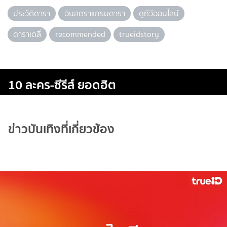
ประวัติดารา
อินสตราแกรมดารา
ดูทีวีออนไลน์
ดาราเดลี่
recommended
trueidstory
10 ละคร-ซีรีส์ ยอดฮิต
ข่าวบันเทิงที่เกี่ยวข้อง