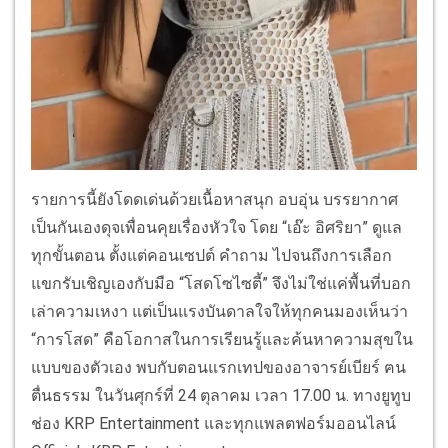
รายการนี้ยังโดดเด่นด้วยเนื้อหาสนุก อบอุ่น บรรยากาศ
เป็นกันเองดุจเพื่อนคุยเรื่องหัวใจ โดย “เอ๊ะ อิศริยา” ดูแล
ทุกขั้นตอน ตั้งแต่คอนเซปต์ คำถาม ไปจนถึงการเลือก
แขกรับเชิญเองกับมือ “โสดโซไซตี้” จึงไม่ใช่แค่พื้นที่บอก
เล่าความเหงา แต่เป็นแรงบันดาลใจให้ทุกคนมองเห็นว่า
“การโสด” คือโอกาสในการเรียนรู้และค้นหาความสุขใน
แบบของตัวเอง พบกับตอนแรกเทปของอาจารย์เบียร์ ฅน
ตื่นธรรม ในวันศุกร์ที่ 24 ตุลาคม เวลา 17.00 น. ทางยูทูบ
ช่อง KRP Entertainment และทุกแพลตฟอร์มออนไลน์