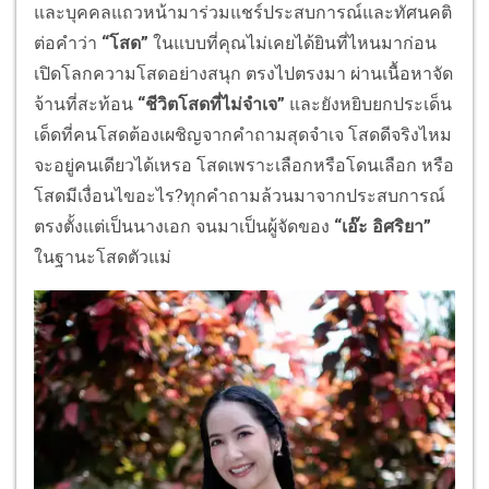
และบุคคลแถวหน้ามาร่วมแชร์ประสบการณ์และทัศนคติ
ต่อคำว่า
“โสด”
ในแบบที่คุณไม่เคยได้ยินที่ไหนมาก่อน
เปิดโลกความโสดอย่างสนุก ตรงไปตรงมา ผ่านเนื้อหาจัด
จ้านที่สะท้อน
“ชีวิตโสดที่ไม่จำเจ”
และยังหยิบยกประเด็น
เด็ดที่คนโสดต้องเผชิญจากคำถามสุดจำเจ โสดดีจริงไหม
จะอยู่คนเดียวได้เหรอ โสดเพราะเลือกหรือโดนเลือก หรือ
โสดมีเงื่อนไขอะไร?ทุกคำถามล้วนมาจากประสบการณ์
ตรงตั้งแต่เป็นนางเอก จนมาเป็นผู้จัดของ
“เอ๊ะ อิศริยา”
ในฐานะโสดตัวแม่