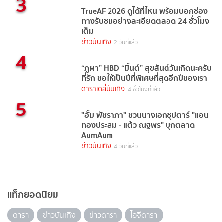
3
TrueAF 2026 ดูได้ที่ไหน พร้อมบอกช่อง
ทางรับชมอย่างละเอียดตลอด 24 ชั่วโมง
เต็ม
ข่าวบันเทิง
2 วันที่แล้ว
4
“ภูผา” HBD “มิ้นต์” สุขสันต์วันเกิดนะครับ
ที่รัก ขอให้เป็นปีที่พิเศษที่สุดอีกปีของเรา
ดาราเดลี่บันเทิง
4 ชั่วโมงที่แล้ว
5
"อั้ม พัชราภา" ชวนนางเอกซุปตาร์ "แอน
ทองประสม - แต้ว ณฐพร" บุกตลาด
AumAum
ข่าวบันเทิง
4 วันที่แล้ว
แท็กยอดนิยม
ดารา
ข่าวบันเทิง
ข่าวดารา
ไอจีดารา