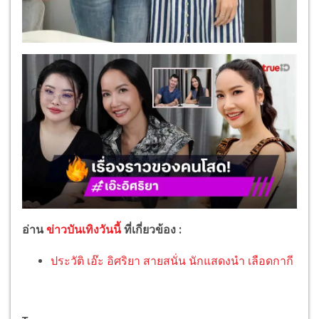
อ่าน
ข่าวบันเทิงวันนี้
ที่เกี่ยวข้อง :
ประวัติ เอ๊ะ อิศริยา สายสนั่น นักแสดงนำ เลือดกากี