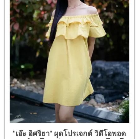
"เอ๊ะ อิศริยา" ผุดโปรเจกต์ วิดีโอพอด