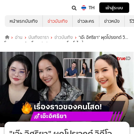
TH
เข้าสู่ระบบ
หน้าแรกบันเทิง
ข่าวบันเทิง
ข่าวละคร
ข่าวหนัง
รี
อ่าน
บันเทิงดารา
ข่าวบันเทิง
"เอ๊ะ อิศริยา" ผุดโปรเจกต์ วิดี
โอพอดแคสต์คนโสด เปิดตัวรายการ "โสดโซไซตี้ (Single Society)"
"เอ๊ะ อิศริยา" ผุดโปรเจกต์ วิดีโอ