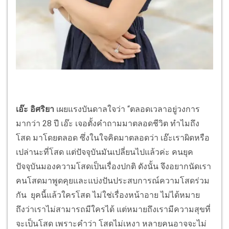
เอ๊ะ อิศริยา
เผยแรงบันดาลใจว่า “ตลอดเวลาอยู่วงการ
มากว่า 28 ปี เอ๊ะ เจอตั้งคำถามมาตลอดชีวิต ทำไมถึง
โสด มาโดยตลอด ซึ่งในใจคิดมาตลอดว่า เอ๊ะเราผิดหรือ
เปล่านะที่โสด แต่ปัจจุบันมันเปลี่ยนไปแล้วค่ะ คนยุค
ปัจจุบันมองความโสดเป็นเรื่องปกติ ดังนั้น จึงอยากนัดเรา
คนโสดมาพูดคุยและแบ่งปันประสบการณ์ความโสดร่วม
กัน ยุคนี้แล้วใครโสด ไม่ใช่เรื่องหน้าอาย ไม่ได้หมาย
ถึงว่าเราไม่สามารถมีใครได้ แต่หมายถึงเรามีความสุขที่
จะเป็นโสด เพราะคำว่า โสดไม่เหงา หลายคนอาจจะไม่