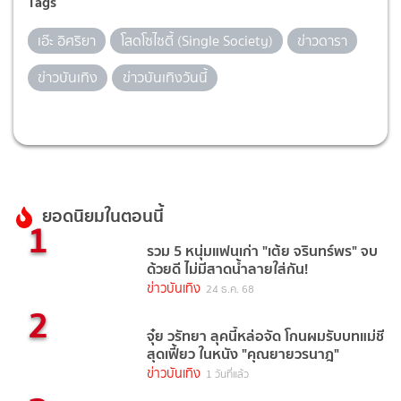
Tags
เอ๊ะ อิศริยา
โสดโซไซตี้ (Single Society)
ข่าวดารา
ข่าวบันเทิง
ข่าวบันเทิงวันนี้
ยอดนิยมในตอนนี้
1
รวม 5 หนุ่มแฟนเก่า "เต้ย จรินทร์พร" จบ
ด้วยดี ไม่มีสาดน้ำลายใส่กัน!
ข่าวบันเทิง
24 ธ.ค. 68
2
จุ๋ย วรัทยา ลุคนี้หล่อจัด โกนผมรับบทแม่ชี
สุดเฟี้ยว ในหนัง "คุณยายวรนาฎ"
ข่าวบันเทิง
1 วันที่แล้ว