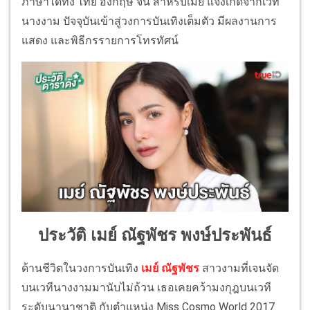
ภาษาได้ทั้ง ไทย อังกฤษ จีน สำหรับเมย์ แจ้งเกิดจากเวที
นางงาม ปัจจุบันเข้าสู่วงการบันเทิงเต็มตัว มีผลงานการ
แสดง และพิธีกรรายการโทรทัศน์
ประวัติ เมย์ ณัฐพัชร พงษ์ประพันธ์
ด้านชีวิตในวงการบันเทิง
เมย์ ณัฐพัชร
สาวงามที่เจนจัด
บนเวทีนางงามมานับไม่ถ้วน เธอเคยคว้ามงกุฎบนเวที
ระดับนานาชาติ กับตำแหน่ง Miss Cosmo World 2017