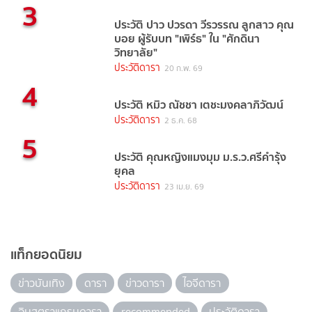
3
ประวัติ ปาว ปวรดา วีรวรรณ ลูกสาว คุณ
บอย ผู้รับบท "เพิร์ธ" ใน "ศักดินา
วิทยาลัย"
ประวัติดารา
20 ก.พ. 69
4
ประวัติ หมิว ณัชชา เตชะมงคลาภิวัฒน์
ประวัติดารา
2 ธ.ค. 68
5
ประวัติ คุณหญิงแมงมุม ม.ร.ว.ศรีคำรุ้ง
ยุคล
ประวัติดารา
23 เม.ย. 69
แท็กยอดนิยม
ข่าวบันเทิง
ดารา
ข่าวดารา
ไอจีดารา
อินสตราแกรมดารา
recommended
ประวัติดารา