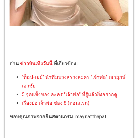
อ่าน
ข่าวบันเทิงวันนี้
ที่เกี่ยวข้อง :
"ท็อป-เมย์" นำทีมบวงสรวงละคร "เจ้าพ่อ" เอาฤกษ์
เอาชัย
5 จุดแข็งของ ละคร "เจ้าพ่อ" ที่รู้แล้วยิ่งอยากดู
เรื่องย่อ เจ้าพ่อ ช่อง 8 (ตอนแรก)
ขอบคุณภาพจากอินสตาแกรม
may.natthapat