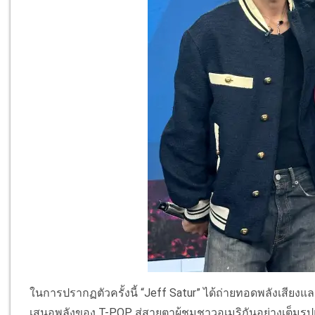
ในการปรากฏตัวครั้งนี้ “Jeff Satur” ได้ถ่ายทอดพลังเสียงแ
เสนอพลังของ T-POP สู่สายตาผู้ชมชาวอเมริกันอย่างเต็มรูป