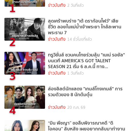
1
ข่าวบันเทิง
2 วันที่แล้ว
สุดเศร้าพบร่าง "เต้ ดราก้อนไฟว์" เสีย
ชีวิต ลอยในแม่น้ำเจ้าพระยา ใกล้สะพาน
พระราม 7
2
ข่าวบันเทิง
14 ชั่วโมงที่แล้ว
ทรูวิชั่นส์ ชวนคนไทยร่วมลุ้น "เนเน่ รอยัล"
บนเวที AMERICA’S GOT TALENT
SEASON 21 เริ่ม 6 ส.ค.นี้ ทาง
3
TrueVisions NOW
ข่าวบันเทิง
1 วันที่แล้ว
ส่องลิสต์นักแสดง "เกมส์โกงเกมส์" การ
รวมตัวของ 8 นักต้มตุ๋น
4
ข่าวบันเทิง
20 ก.ค. 69
“มิน พีชญา” ขอสืบพิจารณาคดี “ดิ
ไอคอน” ลับหลัง เผยอยากกลับมาทำงาน