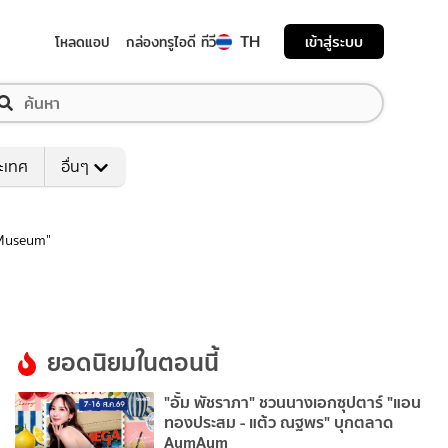
TH
เข้าสู่ระบบ
โหลดแอป
กล่องทรูไอดี ทีวี
ระเทศ
อื่นๆ
y Museum"
ยอดนิยมในตอนนี้
"อั้ม พัชราภา" ชวนนางเอกซุปตาร์ "แอน
ทองประสม - แต้ว ณฐพร" บุกตลาด
AumAum