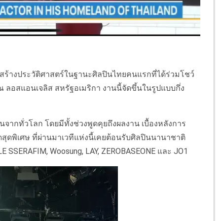
สร้างประวัติศาสตร์ในฐานะศิลปินไทยคนแรกที่ได้ร่วมโชว์
 ลอสแอนเจลิส สหรัฐอเมริกา งานนี้จัดขึ้นในรูปแบบกึ่ง
ลปินจากทั่วโลก โดยมีทั้งช่วงพูดคุยถึงผลงาน เบื้องหลังการ
ดพิเศษ ที่ผ่านมาเวทีแห่งนี้เคยต้อนรับศิลปินนานาชาติ
 LE SSERAFIM, Woosung, LAY, ZEROBASEONE และ JO1