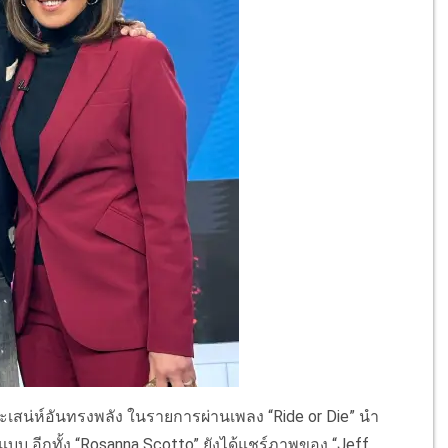
ละเสน่ห์อันทรงพลัง ในรายการผ่านเพลง “Ride or Die” นำ
แบบ อีกทั้ง “Rosanna Scotto” ยังได้แชร์ภาพของ “Jeff