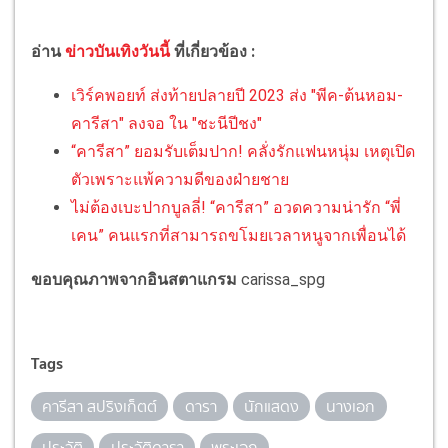
อ่าน
ข่าวบันเทิงวันนี้
ที่เกี่ยวข้อง :
เวิร์คพอยท์ ส่งท้ายปลายปี 2023 ส่ง "พีค-ต้นหอม-
คารีสา" ลงจอ ใน "ชะนีปีชง"
“คารีสา” ยอมรับเต็มปาก! คลั่งรักแฟนหนุ่ม เหตุเปิด
ตัวเพราะแพ้ความดีของฝ่ายชาย
ไม่ต้องเบะปากบูลลี่! “คารีสา” อวดความน่ารัก “พี่
เคน” คนแรกที่สามารถขโมยเวลาหนูจากเพื่อนได้
ขอบคุณภาพจากอินสตาแกรม
carissa_spg
Tags
คารีสา สปริงเก็ตต์
ดารา
นักแสดง
นางเอก
ประวัติ
ประวัติดารา
พระเอก