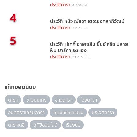
(2021)
ประวัติดารา
4 ก.พ. 64
4
ประวัติ หมิว ณัชชา เตชะมงคลาภิวัฒน์
ประวัติดารา
2 ธ.ค. 68
5
ประวัติ แจ็คกี้ ชาเคอลีน มึ้นช์ หรือ ปลาย
ฝัน มาร์กาเรต เฮง
ประวัติดารา
21 ธ.ค. 68
แท็กยอดนิยม
ดารา
ข่าวบันเทิง
ข่าวดารา
ไอจีดารา
อินสตราแกรมดารา
recommended
ประวัติดารา
ดาราเดลี่
ดูทีวีออนไลน์
เรื่องย่อ