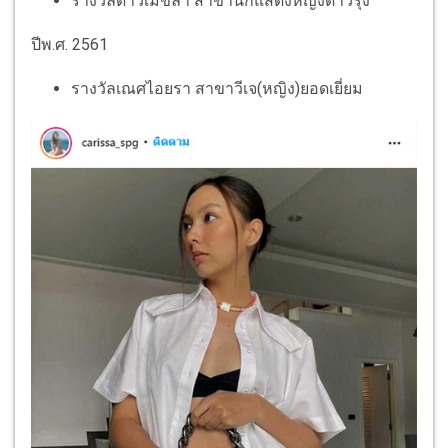
รางวัลดาวเมขลา สาขานักแสดงหญิงดาวรุ่ง
ปีพ.ศ. 2561
รางวัลเณศไอยรา สาขาวีเจ(หญิง)ยอดเยี่ยม