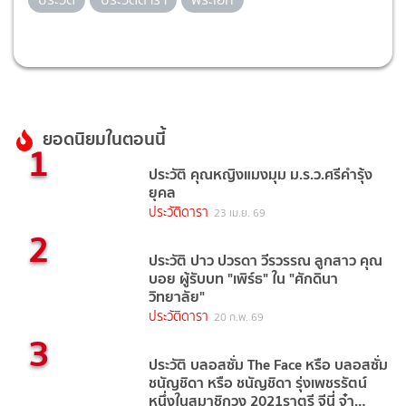
ยอดนิยมในตอนนี้
1
ประวัติ คุณหญิงแมงมุม ม.ร.ว.ศรีคำรุ้ง
ยุคล
ประวัติดารา
23 เม.ย. 69
2
ประวัติ ปาว ปวรดา วีรวรรณ ลูกสาว คุณ
บอย ผู้รับบท "เพิร์ธ" ใน "ศักดินา
วิทยาลัย"
ประวัติดารา
20 ก.พ. 69
3
ประวัติ บลอสซั่ม The Face หรือ บลอสซั่ม
ชนัญชิดา หรือ ชนัญชิดา รุ่งเพชรรัตน์
หนึ่งในสมาชิกวง 2021ราตรี จีนี่ จ๋า