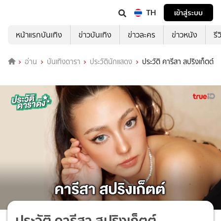
TH
เข้าสู่ระบบ
หน้าแรกบันเทิง
ข่าวบันเทิง
ข่าวละคร
ข่าวหนัง
รี
อ่าน
บันเทิงดารา
ประวัตินักแสดง
ประวัติ คารีสา สปริงเก็ตต์
ประวัติ คารีสา สปริงเก็ตต์