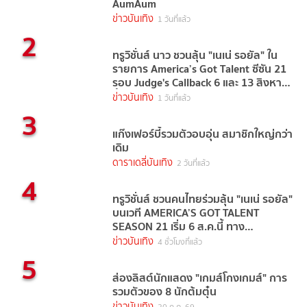
AumAum
ข่าวบันเทิง
1 วันที่แล้ว
2
ทรูวิชั่นส์ นาว ชวนลุ้น "เนเน่ รอยัล" ใน
รายการ America’s Got Talent ซีซัน 21
รอบ Judge's Callback 6 และ 13 สิงหาคม
นี้
ข่าวบันเทิง
1 วันที่แล้ว
3
แก๊งเฟอร์บี้รวมตัวอบอุ่น สมาชิกใหญ่กว่า
เดิม
ดาราเดลี่บันเทิง
2 วันที่แล้ว
4
ทรูวิชั่นส์ ชวนคนไทยร่วมลุ้น "เนเน่ รอยัล"
บนเวที AMERICA’S GOT TALENT
SEASON 21 เริ่ม 6 ส.ค.นี้ ทาง
TrueVisions NOW
ข่าวบันเทิง
4 ชั่วโมงที่แล้ว
5
ส่องลิสต์นักแสดง "เกมส์โกงเกมส์" การ
รวมตัวของ 8 นักต้มตุ๋น
ข่าวบันเทิง