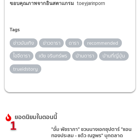
ขอบคุณภาพจากอินสตาแกรม
toeyjarinporn
Tags
ข่าวบันเทิง
ข่าวดารา
ดารา
recommended
ไอจีดารา
เต้ย จรินทร์พร
บ้านดารา
บ้านที่ญี่ปุ่น
trueidstory
ยอดนิยมในตอนนี้
1
"อั้ม พัชราภา" ชวนนางเอกซุปตาร์ "แอน
ทองประสม - แต้ว ณฐพร" บุกตลาด