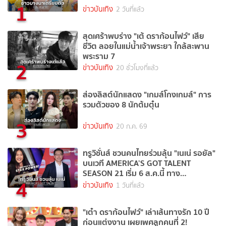
1
ข่าวบันเทิง
2 วันที่แล้ว
สุดเศร้าพบร่าง "เต้ ดราก้อนไฟว์" เสีย
ชีวิต ลอยในแม่น้ำเจ้าพระยา ใกล้สะพาน
พระราม 7
2
ข่าวบันเทิง
20 ชั่วโมงที่แล้ว
ส่องลิสต์นักแสดง "เกมส์โกงเกมส์" การ
รวมตัวของ 8 นักต้มตุ๋น
3
ข่าวบันเทิง
20 ก.ค. 69
ทรูวิชั่นส์ ชวนคนไทยร่วมลุ้น "เนเน่ รอยัล"
บนเวที AMERICA’S GOT TALENT
SEASON 21 เริ่ม 6 ส.ค.นี้ ทาง
4
TrueVisions NOW
ข่าวบันเทิง
1 วันที่แล้ว
"เต๋า ดราก้อนไฟว์" เล่าเส้นทางรัก 10 ปี
ก่อนแต่งงาน เผยเพศลูกคนที่ 2!