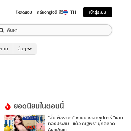
TH
เข้าสู่ระบบ
โหลดแอป
กล่องทรูไอดี ทีวี
ระเทศ
อื่นๆ
ยอดนิยมในตอนนี้
"อั้ม พัชราภา" ชวนนางเอกซุปตาร์ "แอน
ทองประสม - แต้ว ณฐพร" บุกตลาด
AumAum